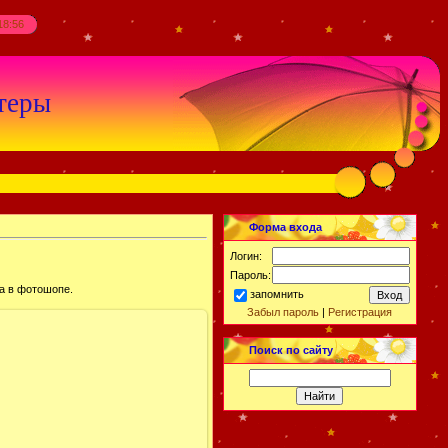
18:56
теры
Форма входа
Логин:
Пароль:
а в фотошопе.
запомнить
Забыл пароль
|
Регистрация
Поиск по сайту