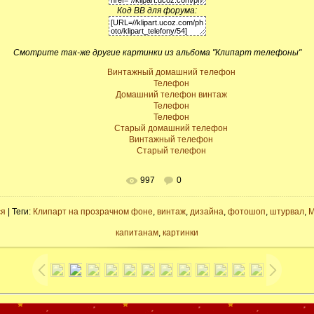
Код BB для форума:
Смотрите так-же другие картинки из альбома "Клипарт телефоны"
Винтажный домашний телефон
Телефон
Домашний телефон винтаж
Телефон
Телефон
Старый домашний телефон
Винтажный телефон
Старый телефон
997
0
ся
| Теги:
Клипарт на прозрачном фоне
,
винтаж
,
дизайна
,
фотошоп
,
штурвал
,
М
капитанам
,
картинки