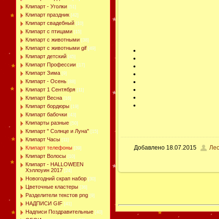
Клипарт - Уголки
[51]
Клипарт праздник
[42]
Клипарт свадебный
[10]
Клипарт с птицами
[15]
Клипарт с животными
[38]
Клипарт с животными gif
[49]
Клипарт детский
[45]
Клипарт Профессии
[17]
Клипарт Зима
[9]
Клипарт - Осень
[88]
Клипарт 1 Сентября
[11]
Клипарт Весна
[16]
Клипарт бордюры
[19]
Клипарт бабочки
[43]
Клипарты разные
[50]
Клипарт " Солнце и Луна"
[15]
Клипарт Часы
[11]
Добавлено
18.07.2015
Ле
Клипарт телефоны
[39]
Клипарт Волосы
[10]
Клипарт - HALLOWEEN
Хэллоуин 2017
[24]
Новогодний скрап набор
[30]
Цветочные кластеры
[36]
Разделители текстов png
[9]
НАДПИСИ GIF
[41]
Надписи Поздравительные
[40]