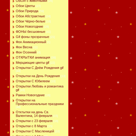
ОБОИ с животными
[28]
Обои Цветы
[27]
Обои Природа
[59]
Обои Абстрактные
[24]
Обои Чёрно-белые
[16]
Обои Новогодние
[29]
ФОНЫ бесшовные
[41]
Gif фоны прозрачные
[21]
Фон Анимационный
[1]
Фон Весна
[11]
Фон Осенний
[4]
ОТКРЫТКИ анимация
[39]
Мерцающие цветы gif
[22]
Открытки С Днём Рождения gif
[44]
Открытки на День Рождения
[13]
Открытки С Юбилеем
[10]
Открытки Любовь и романтика
gif
[43]
Рамки Новогодние
[16]
Открытки на
Профессиональные праздники
[48]
Отктытки на день Св.
Валентина, 14 февраля
[15]
Открытки с 23 февраля
[16]
Открытки с 8 Марта
[15]
Открытки С Масленицей
[10]