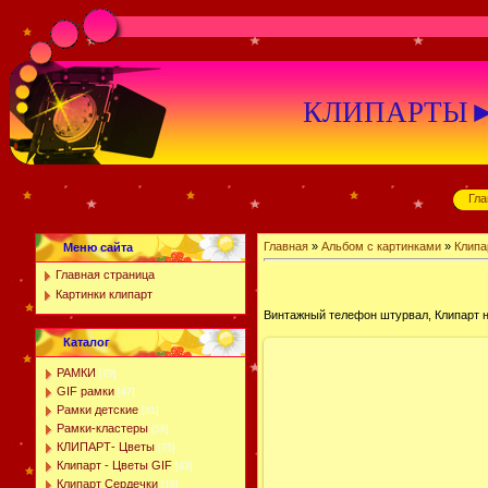
КЛИПАРТЫ►К
Гла
Главная
»
Альбом с картинками
»
Клипа
Меню сайта
Главная страница
Картинки клипарт
Винтажный телефон штурвал, Клипарт 
Каталог
РАМКИ
[79]
GIF рамки
[47]
Рамки детские
[31]
Рамки-кластеры
[59]
КЛИПАРТ- Цветы
[75]
Клипарт - Цветы GIF
[43]
Клипарт Сердечки
[18]