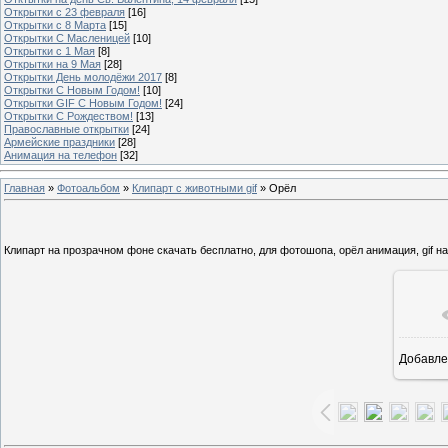
Открытки с 23 февраля
[16]
Открытки с 8 Марта
[15]
Открытки С Масленицей
[10]
Открытки с 1 Мая
[8]
Открытки на 9 Мая
[28]
Открытки День молодёжи 2017
[8]
Открытки С Новым Годом!
[10]
Открытки GIF С Новым Годом!
[24]
Открытки С Рождеством!
[13]
Православные открытки
[24]
Армейские праздники
[28]
Анимация на телефон
[32]
Главная
»
Фотоальбом
»
Клипарт с животными gif
» Орёл
Клипарт на прозрачном фоне скачать бесплатно, для фотошопа, орёл анимация, gif н
Добавле