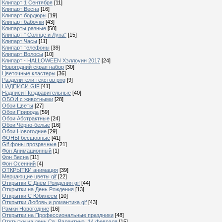
Клипарт 1 Сентября
[11]
Клипарт Весна
[16]
Клипарт бордюры
[19]
Клипарт бабочки
[43]
Клипарты разные
[50]
Клипарт " Солнце и Луна"
[15]
Клипарт Часы
[11]
Клипарт телефоны
[39]
Клипарт Волосы
[10]
Клипарт - HALLOWEEN Хэллоуин 2017
[24]
Новогодний скрап набор
[30]
Цветочные кластеры
[36]
Разделители текстов png
[9]
НАДПИСИ GIF
[41]
Надписи Поздравительные
[40]
ОБОИ с животными
[28]
Обои Цветы
[27]
Обои Природа
[59]
Обои Абстрактные
[24]
Обои Чёрно-белые
[16]
Обои Новогодние
[29]
ФОНЫ бесшовные
[41]
Gif фоны прозрачные
[21]
Фон Анимационный
[1]
Фон Весна
[11]
Фон Осенний
[4]
ОТКРЫТКИ анимация
[39]
Мерцающие цветы gif
[22]
Открытки С Днём Рождения gif
[44]
Открытки на День Рождения
[13]
Открытки С Юбилеем
[10]
Открытки Любовь и романтика gif
[43]
Рамки Новогодние
[16]
Открытки на Профессиональные праздники
[48]
Отктытки на день Св. Валентина, 14 февраля
[15]