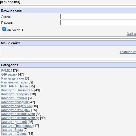
[
Клипартик
]
Вход на сайт
Логин:
Пароль:
запомнить
Забыл
Меню сайта
Главная с
Categories
РАМКИ
[79]
GIF рамки
[47]
Рамки детские
[31]
Рамки-кластеры
[59]
КЛИПАРТ- Цветы
[75]
Клипарт - Цветы GIF
[43]
Клипарт Сердечки
[18]
Клипарт - Уголки
[51]
Клипарт праздник
[42]
Клипарт свадебный
[10]
Клипарт с птицами
[15]
Клипарт с животными
[38]
Клипарт с животными gif
[49]
Клипарт детский
[45]
Клипарт Профессии
[17]
Клипарт Зима
[9]
Клипарт - Осень
[88]