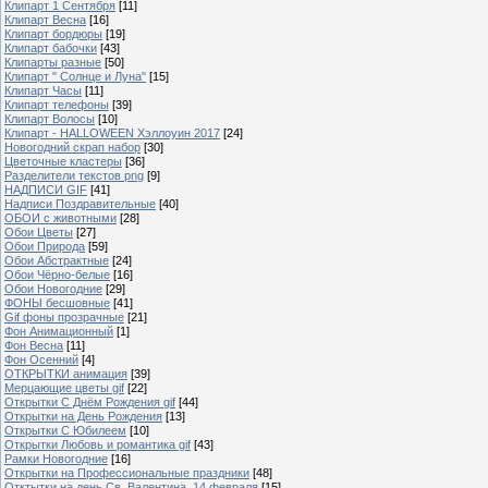
Клипарт 1 Сентября
[11]
Клипарт Весна
[16]
Клипарт бордюры
[19]
Клипарт бабочки
[43]
Клипарты разные
[50]
Клипарт " Солнце и Луна"
[15]
Клипарт Часы
[11]
Клипарт телефоны
[39]
Клипарт Волосы
[10]
Клипарт - HALLOWEEN Хэллоуин 2017
[24]
Новогодний скрап набор
[30]
Цветочные кластеры
[36]
Разделители текстов png
[9]
НАДПИСИ GIF
[41]
Надписи Поздравительные
[40]
ОБОИ с животными
[28]
Обои Цветы
[27]
Обои Природа
[59]
Обои Абстрактные
[24]
Обои Чёрно-белые
[16]
Обои Новогодние
[29]
ФОНЫ бесшовные
[41]
Gif фоны прозрачные
[21]
Фон Анимационный
[1]
Фон Весна
[11]
Фон Осенний
[4]
ОТКРЫТКИ анимация
[39]
Мерцающие цветы gif
[22]
Открытки С Днём Рождения gif
[44]
Открытки на День Рождения
[13]
Открытки С Юбилеем
[10]
Открытки Любовь и романтика gif
[43]
Рамки Новогодние
[16]
Открытки на Профессиональные праздники
[48]
Отктытки на день Св. Валентина, 14 февраля
[15]