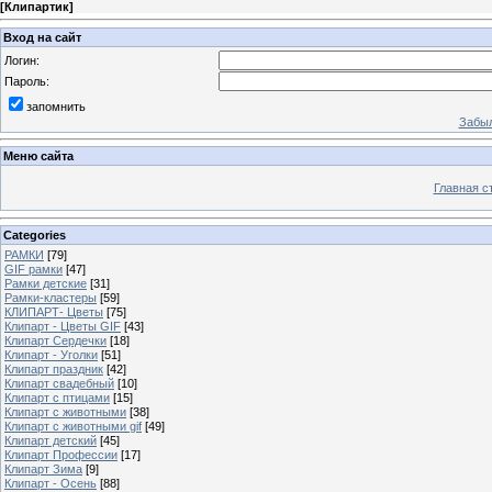
[
Клипартик
]
Вход на сайт
Логин:
Пароль:
запомнить
Забыл
Меню сайта
Главная с
Categories
РАМКИ
[79]
GIF рамки
[47]
Рамки детские
[31]
Рамки-кластеры
[59]
КЛИПАРТ- Цветы
[75]
Клипарт - Цветы GIF
[43]
Клипарт Сердечки
[18]
Клипарт - Уголки
[51]
Клипарт праздник
[42]
Клипарт свадебный
[10]
Клипарт с птицами
[15]
Клипарт с животными
[38]
Клипарт с животными gif
[49]
Клипарт детский
[45]
Клипарт Профессии
[17]
Клипарт Зима
[9]
Клипарт - Осень
[88]