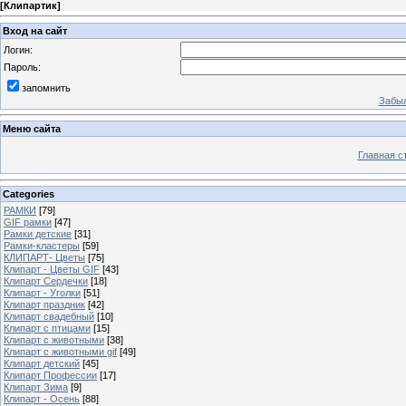
[
Клипартик
]
Вход на сайт
Логин:
Пароль:
запомнить
Забыл
Меню сайта
Главная с
Categories
РАМКИ
[79]
GIF рамки
[47]
Рамки детские
[31]
Рамки-кластеры
[59]
КЛИПАРТ- Цветы
[75]
Клипарт - Цветы GIF
[43]
Клипарт Сердечки
[18]
Клипарт - Уголки
[51]
Клипарт праздник
[42]
Клипарт свадебный
[10]
Клипарт с птицами
[15]
Клипарт с животными
[38]
Клипарт с животными gif
[49]
Клипарт детский
[45]
Клипарт Профессии
[17]
Клипарт Зима
[9]
Клипарт - Осень
[88]