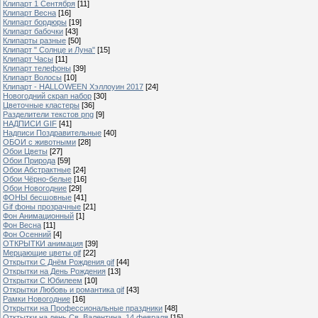
Клипарт 1 Сентября
[11]
Клипарт Весна
[16]
Клипарт бордюры
[19]
Клипарт бабочки
[43]
Клипарты разные
[50]
Клипарт " Солнце и Луна"
[15]
Клипарт Часы
[11]
Клипарт телефоны
[39]
Клипарт Волосы
[10]
Клипарт - HALLOWEEN Хэллоуин 2017
[24]
Новогодний скрап набор
[30]
Цветочные кластеры
[36]
Разделители текстов png
[9]
НАДПИСИ GIF
[41]
Надписи Поздравительные
[40]
ОБОИ с животными
[28]
Обои Цветы
[27]
Обои Природа
[59]
Обои Абстрактные
[24]
Обои Чёрно-белые
[16]
Обои Новогодние
[29]
ФОНЫ бесшовные
[41]
Gif фоны прозрачные
[21]
Фон Анимационный
[1]
Фон Весна
[11]
Фон Осенний
[4]
ОТКРЫТКИ анимация
[39]
Мерцающие цветы gif
[22]
Открытки С Днём Рождения gif
[44]
Открытки на День Рождения
[13]
Открытки С Юбилеем
[10]
Открытки Любовь и романтика gif
[43]
Рамки Новогодние
[16]
Открытки на Профессиональные праздники
[48]
Отктытки на день Св. Валентина, 14 февраля
[15]