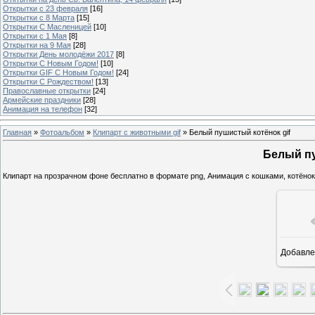
Открытки с 23 февраля
[16]
Открытки с 8 Марта
[15]
Открытки С Масленицей
[10]
Открытки с 1 Мая
[8]
Открытки на 9 Мая
[28]
Открытки День молодёжи 2017
[8]
Открытки С Новым Годом!
[10]
Открытки GIF С Новым Годом!
[24]
Открытки С Рождеством!
[13]
Православные открытки
[24]
Армейские праздники
[28]
Анимация на телефон
[32]
Главная
»
Фотоальбом
»
Клипарт с животными gif
» Белый пушистый котёнок gif
Белый пу
Клипарт на прозрачном фоне бесплатно в формате png, Анимация с кошками, котёно
Добавле