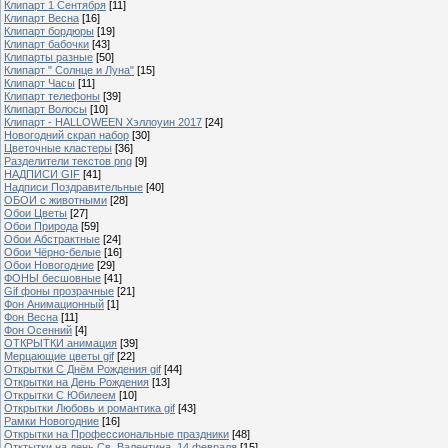
Клипарт 1 Сентября
[11]
Клипарт Весна
[16]
Клипарт бордюры
[19]
Клипарт бабочки
[43]
Клипарты разные
[50]
Клипарт " Солнце и Луна"
[15]
Клипарт Часы
[11]
Клипарт телефоны
[39]
Клипарт Волосы
[10]
Клипарт - HALLOWEEN Хэллоуин 2017
[24]
Новогодний скрап набор
[30]
Цветочные кластеры
[36]
Разделители текстов png
[9]
НАДПИСИ GIF
[41]
Надписи Поздравительные
[40]
ОБОИ с животными
[28]
Обои Цветы
[27]
Обои Природа
[59]
Обои Абстрактные
[24]
Обои Чёрно-белые
[16]
Обои Новогодние
[29]
ФОНЫ бесшовные
[41]
Gif фоны прозрачные
[21]
Фон Анимационный
[1]
Фон Весна
[11]
Фон Осенний
[4]
ОТКРЫТКИ анимация
[39]
Мерцающие цветы gif
[22]
Открытки С Днём Рождения gif
[44]
Открытки на День Рождения
[13]
Открытки С Юбилеем
[10]
Открытки Любовь и романтика gif
[43]
Рамки Новогодние
[16]
Открытки на Профессиональные праздники
[48]
Отктытки на день Св. Валентина, 14 февраля
[15]