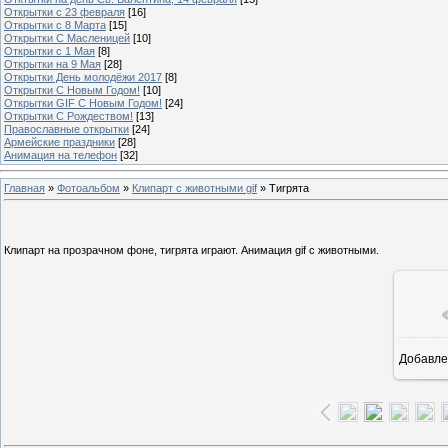
Открытки с 23 февраля
[16]
Открытки с 8 Марта
[15]
Открытки С Масленицей
[10]
Открытки с 1 Мая
[8]
Открытки на 9 Мая
[28]
Открытки День молодёжи 2017
[8]
Открытки С Новым Годом!
[10]
Открытки GIF С Новым Годом!
[24]
Открытки С Рождеством!
[13]
Православные открытки
[24]
Армейские праздники
[28]
Анимация на телефон
[32]
Главная
»
Фотоальбом
»
Клипарт с животными gif
» Тигрята
Клипарт на прозрачном фоне, тигрята играют. Анимация gif с животными.
Добавле