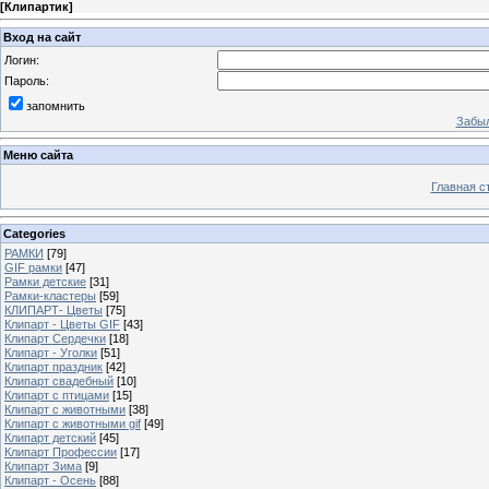
[
Клипартик
]
Вход на сайт
Логин:
Пароль:
запомнить
Забыл
Меню сайта
Главная с
Categories
РАМКИ
[79]
GIF рамки
[47]
Рамки детские
[31]
Рамки-кластеры
[59]
КЛИПАРТ- Цветы
[75]
Клипарт - Цветы GIF
[43]
Клипарт Сердечки
[18]
Клипарт - Уголки
[51]
Клипарт праздник
[42]
Клипарт свадебный
[10]
Клипарт с птицами
[15]
Клипарт с животными
[38]
Клипарт с животными gif
[49]
Клипарт детский
[45]
Клипарт Профессии
[17]
Клипарт Зима
[9]
Клипарт - Осень
[88]