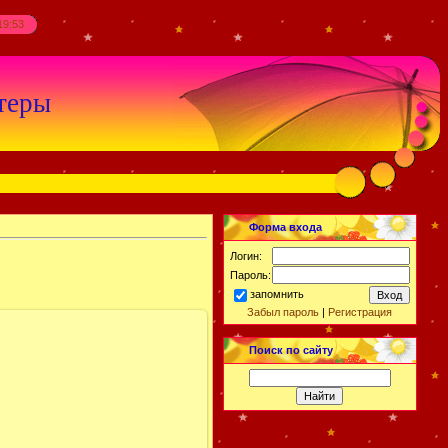
19:53
теры
Форма входа
Логин:
Пароль:
запомнить
Забыл пароль
|
Регистрация
Поиск по сайту