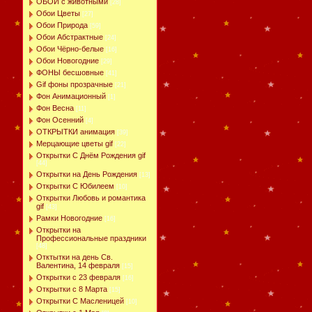
ОБОИ с животными
[28]
Обои Цветы
[27]
Обои Природа
[59]
Обои Абстрактные
[24]
Обои Чёрно-белые
[16]
Обои Новогодние
[29]
ФОНЫ бесшовные
[41]
Gif фоны прозрачные
[21]
Фон Анимационный
[1]
Фон Весна
[11]
Фон Осенний
[4]
ОТКРЫТКИ анимация
[39]
Мерцающие цветы gif
[22]
Открытки С Днём Рождения gif
[44]
Открытки на День Рождения
[13]
Открытки С Юбилеем
[10]
Открытки Любовь и романтика
gif
[43]
Рамки Новогодние
[16]
Открытки на
Профессиональные праздники
[48]
Отктытки на день Св.
Валентина, 14 февраля
[15]
Открытки с 23 февраля
[16]
Открытки с 8 Марта
[15]
Открытки С Масленицей
[10]