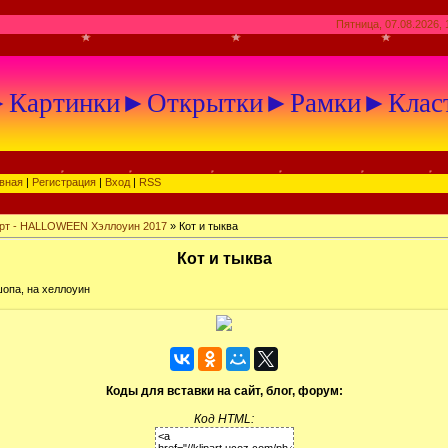
Пятница, 07.08.2026, 
артинки►Открытки►Рамки►Клас
вная
|
Регистрация
|
Вход
|
RSS
рт - HALLOWEEN Хэллоуин 2017
» Кот и тыква
Кот и тыква
опа, на хеллоуин
Коды для вставки на сайт, блог, форум:
Код HTML: