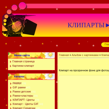
КЛИПАРТЫ►К
Гла
Главная
»
Альбом с картинками
»
Клипа
Меню сайта
Главная страница
Картинки клипарт
Клипарт на прозрачном фоне для фотош
Каталог
РАМКИ
[79]
GIF рамки
[47]
Рамки детские
[31]
Рамки-кластеры
[59]
КЛИПАРТ- Цветы
[75]
Клипарт - Цветы GIF
[43]
Клипарт Сердечки
[18]