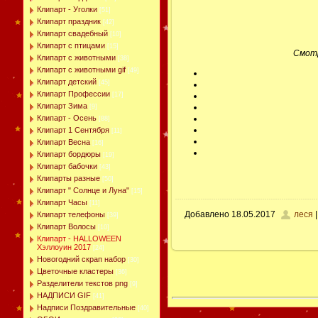
Клипарт - Уголки
[51]
Клипарт праздник
[42]
Клипарт свадебный
[10]
Клипарт с птицами
[15]
Смотр
Клипарт с животными
[38]
Клипарт с животными gif
[49]
Клипарт детский
[45]
Клипарт Профессии
[17]
Клипарт Зима
[9]
Клипарт - Осень
[88]
Клипарт 1 Сентября
[11]
Клипарт Весна
[16]
Клипарт бордюры
[19]
Клипарт бабочки
[43]
Клипарты разные
[50]
Клипарт " Солнце и Луна"
[15]
Клипарт Часы
[11]
Добавлено
18.05.2017
леся
|
Клипарт телефоны
[39]
Клипарт Волосы
[10]
Клипарт - HALLOWEEN
Хэллоуин 2017
[24]
Новогодний скрап набор
[30]
Цветочные кластеры
[36]
Разделители текстов png
[9]
НАДПИСИ GIF
[41]
Надписи Поздравительные
[40]