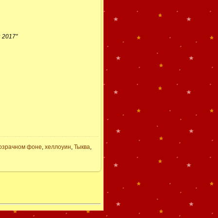
 2017"
озрачном фоне
,
хеллоуин
,
Тыква
,