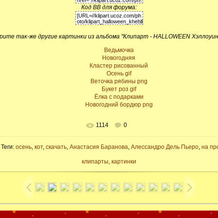
Код BB для форума:
ите так-же другие картинки из альбома "Клипарт - HALLOWEEN Хэллоуин
Ведьмочка
Новогодняя
Кластер рисованный
Осень gif
Веточка рябины png
Букет роз gif
Ёлка с подарками
Новогодний бордюр png
1114
0
 Теги:
осень
,
кот
,
скачать
,
Aнастасия Баранова
,
Алессандро Дель Пьеро
,
на пр
клипарты
,
картинки