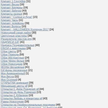
Клипарт 1 Сентября
[11]
Клипарт Весна
[16]
Клипарт бордюры
[19]
Клипарт бабочки
[43]
Клипарты разные
[50]
Клипарт " Солнце и Луна"
[15]
Клипарт Часы
[11]
Клипарт телефоны
[39]
Клипарт Волосы
[10]
Клипарт - HALLOWEEN Хэллоуин 2017
[24]
Новогодний скрап набор
[30]
Цветочные кластеры
[36]
Разделители текстов png
[9]
НАДПИСИ GIF
[41]
Надписи Поздравительные
[40]
ОБОИ с животными
[28]
Обои Цветы
[27]
Обои Природа
[59]
Обои Абстрактные
[24]
Обои Чёрно-белые
[16]
Обои Новогодние
[29]
ФОНЫ бесшовные
[41]
Gif фоны прозрачные
[21]
Фон Анимационный
[1]
Фон Весна
[11]
Фон Осенний
[4]
ОТКРЫТКИ анимация
[39]
Мерцающие цветы gif
[22]
Открытки С Днём Рождения gif
[44]
Открытки на День Рождения
[13]
Открытки С Юбилеем
[10]
Открытки Любовь и романтика gif
[43]
Рамки Новогодние
[16]
Открытки на Профессиональные праздники
[48]
Отктытки на день Св. Валентина, 14 февраля
[15]