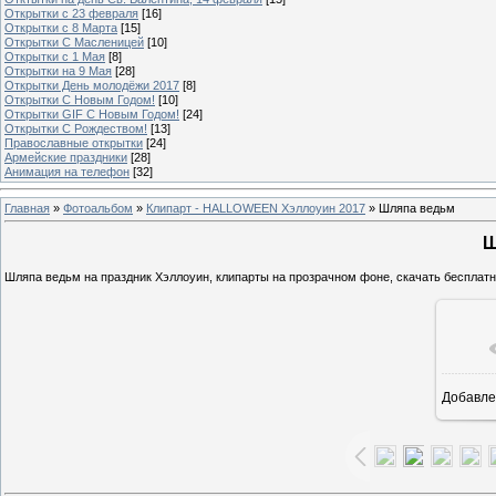
Открытки с 23 февраля
[16]
Открытки с 8 Марта
[15]
Открытки С Масленицей
[10]
Открытки с 1 Мая
[8]
Открытки на 9 Мая
[28]
Открытки День молодёжи 2017
[8]
Открытки С Новым Годом!
[10]
Открытки GIF С Новым Годом!
[24]
Открытки С Рождеством!
[13]
Православные открытки
[24]
Армейские праздники
[28]
Анимация на телефон
[32]
Главная
»
Фотоальбом
»
Клипарт - HALLOWEEN Хэллоуин 2017
» Шляпа ведьм
Ш
Шляпа ведьм на праздник Хэллоуин, клипарты на прозрачном фоне, скачать бесплатн
Добавле