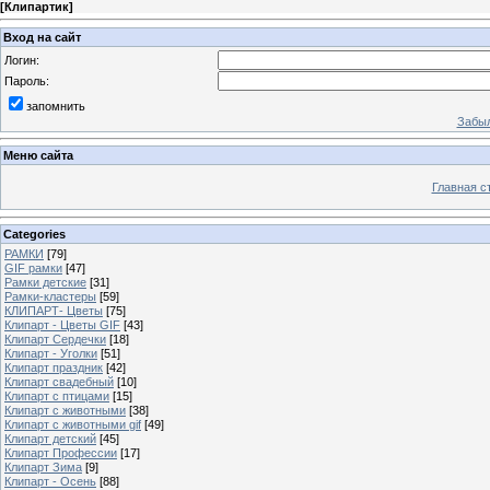
[
Клипартик
]
Вход на сайт
Логин:
Пароль:
запомнить
Забыл
Меню сайта
Главная с
Categories
РАМКИ
[79]
GIF рамки
[47]
Рамки детские
[31]
Рамки-кластеры
[59]
КЛИПАРТ- Цветы
[75]
Клипарт - Цветы GIF
[43]
Клипарт Сердечки
[18]
Клипарт - Уголки
[51]
Клипарт праздник
[42]
Клипарт свадебный
[10]
Клипарт с птицами
[15]
Клипарт с животными
[38]
Клипарт с животными gif
[49]
Клипарт детский
[45]
Клипарт Профессии
[17]
Клипарт Зима
[9]
Клипарт - Осень
[88]