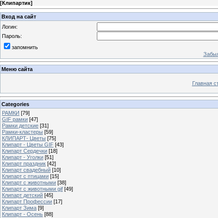
[
Клипартик
]
Вход на сайт
Логин:
Пароль:
запомнить
Забыл
Меню сайта
Главная с
Categories
РАМКИ
[79]
GIF рамки
[47]
Рамки детские
[31]
Рамки-кластеры
[59]
КЛИПАРТ- Цветы
[75]
Клипарт - Цветы GIF
[43]
Клипарт Сердечки
[18]
Клипарт - Уголки
[51]
Клипарт праздник
[42]
Клипарт свадебный
[10]
Клипарт с птицами
[15]
Клипарт с животными
[38]
Клипарт с животными gif
[49]
Клипарт детский
[45]
Клипарт Профессии
[17]
Клипарт Зима
[9]
Клипарт - Осень
[88]