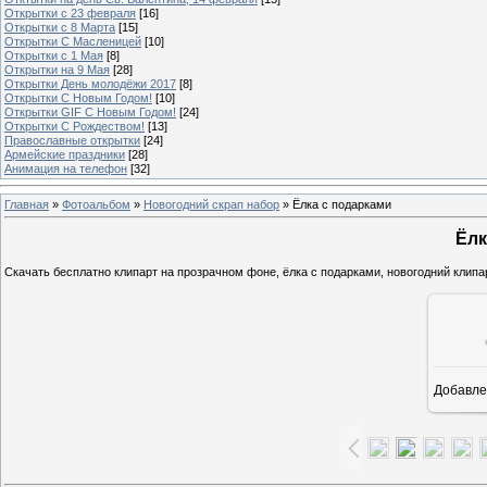
Открытки с 23 февраля
[16]
Открытки с 8 Марта
[15]
Открытки С Масленицей
[10]
Открытки с 1 Мая
[8]
Открытки на 9 Мая
[28]
Открытки День молодёжи 2017
[8]
Открытки С Новым Годом!
[10]
Открытки GIF С Новым Годом!
[24]
Открытки С Рождеством!
[13]
Православные открытки
[24]
Армейские праздники
[28]
Анимация на телефон
[32]
Главная
»
Фотоальбом
»
Новогодний скрап набор
» Ёлка с подарками
Ёлк
Скачать бесплатно клипарт на прозрачном фоне, ёлка с подарками, новогодний клипа
Добавле