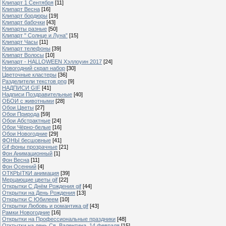
Клипарт 1 Сентября
[11]
Клипарт Весна
[16]
Клипарт бордюры
[19]
Клипарт бабочки
[43]
Клипарты разные
[50]
Клипарт " Солнце и Луна"
[15]
Клипарт Часы
[11]
Клипарт телефоны
[39]
Клипарт Волосы
[10]
Клипарт - HALLOWEEN Хэллоуин 2017
[24]
Новогодний скрап набор
[30]
Цветочные кластеры
[36]
Разделители текстов png
[9]
НАДПИСИ GIF
[41]
Надписи Поздравительные
[40]
ОБОИ с животными
[28]
Обои Цветы
[27]
Обои Природа
[59]
Обои Абстрактные
[24]
Обои Чёрно-белые
[16]
Обои Новогодние
[29]
ФОНЫ бесшовные
[41]
Gif фоны прозрачные
[21]
Фон Анимационный
[1]
Фон Весна
[11]
Фон Осенний
[4]
ОТКРЫТКИ анимация
[39]
Мерцающие цветы gif
[22]
Открытки С Днём Рождения gif
[44]
Открытки на День Рождения
[13]
Открытки С Юбилеем
[10]
Открытки Любовь и романтика gif
[43]
Рамки Новогодние
[16]
Открытки на Профессиональные праздники
[48]
Отктытки на день Св. Валентина, 14 февраля
[15]