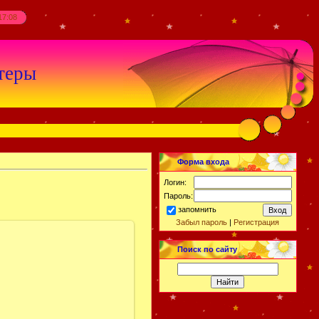
17:08
теры
Форма входа
Логин:
Пароль:
запомнить
Забыл пароль
|
Регистрация
Поиск по сайту