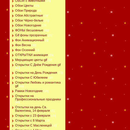
ОБОИ с животными
[28]
Обои Цветы
[27]
Обои Природа
[59]
Обои Абстрактные
[24]
Обои Чёрно-белые
[16]
Обои Новогодние
[29]
ФОНЫ бесшовные
[41]
Gif фоны прозрачные
[21]
Фон Анимационный
[1]
Фон Весна
[11]
Фон Осенний
[4]
ОТКРЫТКИ анимация
[39]
Мерцающие цветы gif
[22]
Открытки С Днём Рождения gif
[44]
Открытки на День Рождения
[13]
Открытки С Юбилеем
[10]
Открытки Любовь и романтика
gif
[43]
Рамки Новогодние
[16]
Открытки на
Профессиональные праздники
[48]
Отктытки на день Св.
Валентина, 14 февраля
[15]
Открытки с 23 февраля
[16]
Открытки с 8 Марта
[15]
Открытки С Масленицей
[10]