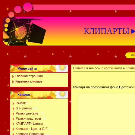
КЛИПАРТЫ►К
Гла
Главная
»
Альбом с картинками
»
Клипа
Меню сайта
Главная страница
Картинки клипарт
Клипарт на прозрачном фоне Цветочки н
Каталог
РАМКИ
[79]
GIF рамки
[47]
Рамки детские
[31]
Рамки-кластеры
[59]
КЛИПАРТ- Цветы
[75]
Клипарт - Цветы GIF
[43]
Клипарт Сердечки
[18]