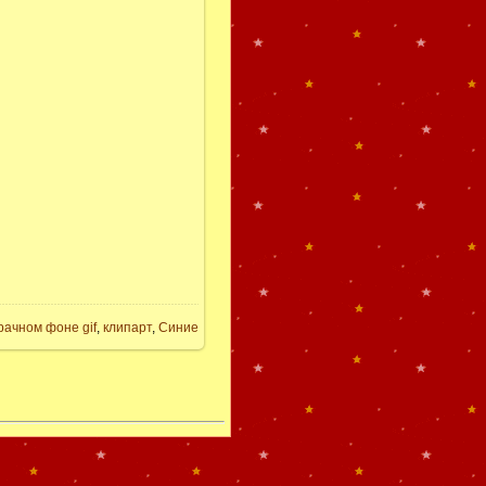
рачном фоне gif
,
клипарт
,
Синие