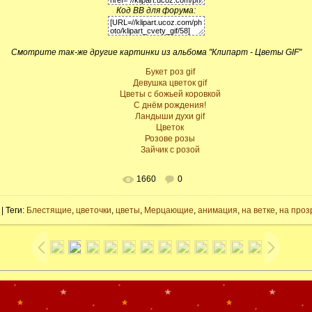
Код BB для форума:
Смотрите так-же другие картинки из альбома "Клипарт - Цветы GIF"
Букет роз gif
Девушка цветок gif
Цветы с божьей коровкой
C днём рождения!
Ландыши духи gif
Цветок
Розове розы
Зайчик с розой
1660
0
| Теги:
Блестящие
,
цветочки
,
цветы
,
Мерцающие
,
анимация
,
на ветке
,
на проз