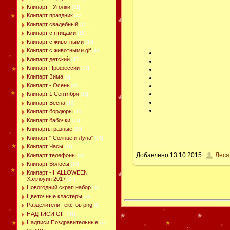
Клипарт - Уголки
[51]
Клипарт праздник
[42]
Клипарт свадебный
[10]
Клипарт с птицами
[15]
Клипарт с животными
[38]
Клипарт с животными gif
[49]
Клипарт детский
[45]
Клипарт Профессии
[17]
Клипарт Зима
[9]
Клипарт - Осень
[88]
Клипарт 1 Сентября
[11]
Клипарт Весна
[16]
Клипарт бордюры
[19]
Клипарт бабочки
[43]
Клипарты разные
[50]
Клипарт " Солнце и Луна"
[15]
Клипарт Часы
[11]
Добавлено
13.10.2015
Леся
Клипарт телефоны
[39]
Клипарт Волосы
[10]
Клипарт - HALLOWEEN
Хэллоуин 2017
[24]
Новогодний скрап набор
[30]
Цветочные кластеры
[36]
Разделители текстов png
[9]
НАДПИСИ GIF
[41]
Надписи Поздравительные
[40]