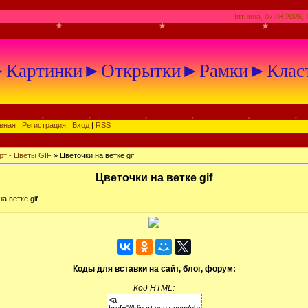
Пятница, 07.08.2026, 
артинки►Открытки►Рамки►Клас
вная
|
Регистрация
|
Вход
|
RSS
рт - Цветы GIF
» Цветочки на ветке gif
Цветочки на ветке gif
а ветке gif
Коды для вставки на сайт, блог, форум:
Код HTML: