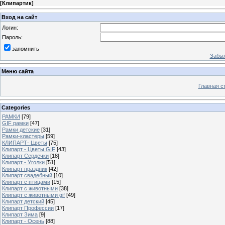
[
Клипартик
]
Вход на сайт
Логин:
Пароль:
запомнить
Забыл
Меню сайта
Главная с
Categories
РАМКИ
[79]
GIF рамки
[47]
Рамки детские
[31]
Рамки-кластеры
[59]
КЛИПАРТ- Цветы
[75]
Клипарт - Цветы GIF
[43]
Клипарт Сердечки
[18]
Клипарт - Уголки
[51]
Клипарт праздник
[42]
Клипарт свадебный
[10]
Клипарт с птицами
[15]
Клипарт с животными
[38]
Клипарт с животными gif
[49]
Клипарт детский
[45]
Клипарт Профессии
[17]
Клипарт Зима
[9]
Клипарт - Осень
[88]