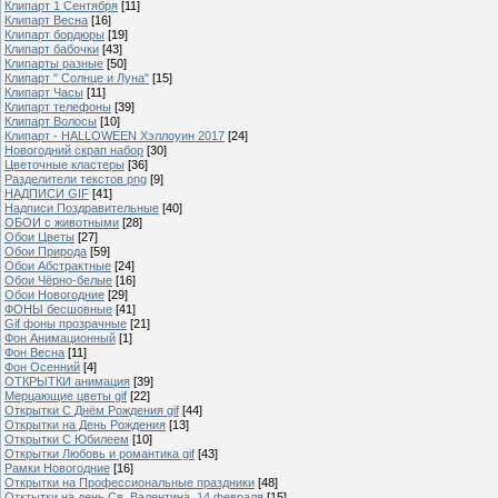
Клипарт 1 Сентября
[11]
Клипарт Весна
[16]
Клипарт бордюры
[19]
Клипарт бабочки
[43]
Клипарты разные
[50]
Клипарт " Солнце и Луна"
[15]
Клипарт Часы
[11]
Клипарт телефоны
[39]
Клипарт Волосы
[10]
Клипарт - HALLOWEEN Хэллоуин 2017
[24]
Новогодний скрап набор
[30]
Цветочные кластеры
[36]
Разделители текстов png
[9]
НАДПИСИ GIF
[41]
Надписи Поздравительные
[40]
ОБОИ с животными
[28]
Обои Цветы
[27]
Обои Природа
[59]
Обои Абстрактные
[24]
Обои Чёрно-белые
[16]
Обои Новогодние
[29]
ФОНЫ бесшовные
[41]
Gif фоны прозрачные
[21]
Фон Анимационный
[1]
Фон Весна
[11]
Фон Осенний
[4]
ОТКРЫТКИ анимация
[39]
Мерцающие цветы gif
[22]
Открытки С Днём Рождения gif
[44]
Открытки на День Рождения
[13]
Открытки С Юбилеем
[10]
Открытки Любовь и романтика gif
[43]
Рамки Новогодние
[16]
Открытки на Профессиональные праздники
[48]
Отктытки на день Св. Валентина, 14 февраля
[15]