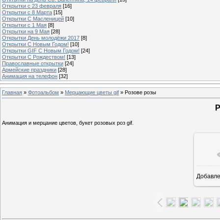
Открытки с 23 февраля
[16]
Открытки с 8 Марта
[15]
Открытки С Масленицей
[10]
Открытки с 1 Мая
[8]
Открытки на 9 Мая
[28]
Открытки День молодёжи 2017
[8]
Открытки С Новым Годом!
[10]
Открытки GIF С Новым Годом!
[24]
Открытки С Рождеством!
[13]
Православные открытки
[24]
Армейские праздники
[28]
Анимация на телефон
[32]
Главная
»
Фотоальбом
»
Мерцающие цветы gif
» Розове розы
Р
Анимация и мерцание цветов, букет розовых роз gif.
Добавл