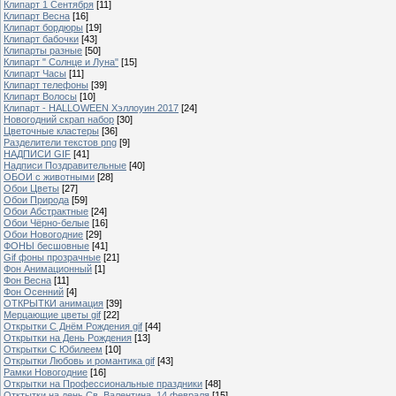
Клипарт 1 Сентября
[11]
Клипарт Весна
[16]
Клипарт бордюры
[19]
Клипарт бабочки
[43]
Клипарты разные
[50]
Клипарт " Солнце и Луна"
[15]
Клипарт Часы
[11]
Клипарт телефоны
[39]
Клипарт Волосы
[10]
Клипарт - HALLOWEEN Хэллоуин 2017
[24]
Новогодний скрап набор
[30]
Цветочные кластеры
[36]
Разделители текстов png
[9]
НАДПИСИ GIF
[41]
Надписи Поздравительные
[40]
ОБОИ с животными
[28]
Обои Цветы
[27]
Обои Природа
[59]
Обои Абстрактные
[24]
Обои Чёрно-белые
[16]
Обои Новогодние
[29]
ФОНЫ бесшовные
[41]
Gif фоны прозрачные
[21]
Фон Анимационный
[1]
Фон Весна
[11]
Фон Осенний
[4]
ОТКРЫТКИ анимация
[39]
Мерцающие цветы gif
[22]
Открытки С Днём Рождения gif
[44]
Открытки на День Рождения
[13]
Открытки С Юбилеем
[10]
Открытки Любовь и романтика gif
[43]
Рамки Новогодние
[16]
Открытки на Профессиональные праздники
[48]
Отктытки на день Св. Валентина, 14 февраля
[15]