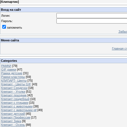
[
Клипартик
]
Вход на сайт
Логин:
Пароль:
запомнить
Забыл
Меню сайта
Главная с
Categories
РАМКИ
[79]
GIF рамки
[47]
Рамки детские
[31]
Рамки-кластеры
[59]
КЛИПАРТ- Цветы
[75]
Клипарт - Цветы GIF
[43]
Клипарт Сердечки
[18]
Клипарт - Уголки
[51]
Клипарт праздник
[42]
Клипарт свадебный
[10]
Клипарт с птицами
[15]
Клипарт с животными
[38]
Клипарт с животными gif
[49]
Клипарт детский
[45]
Клипарт Профессии
[17]
Клипарт Зима
[9]
Клипарт - Осень
[88]