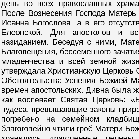
день во всех православных храма
После Вознесения Господа Матерь
Иоанна Богослова, а в его отсутс
Елеонской. Для апостолов и 
назиданием. Беседуя с ними, Мат
Благовещения, бессеменного зачатия
младенчества и всей земной жизн
утверждала Христианскую Церковь 
Обстоятельства Успения Божией М
времен апостольских. Дивна была ж
как воспевает Святая Церковь: «
чудеса, превышающие законы прир
погребено на семейном кладбищ
благоговейно чтили гроб Матери Бож
хранились драгоценные пелены