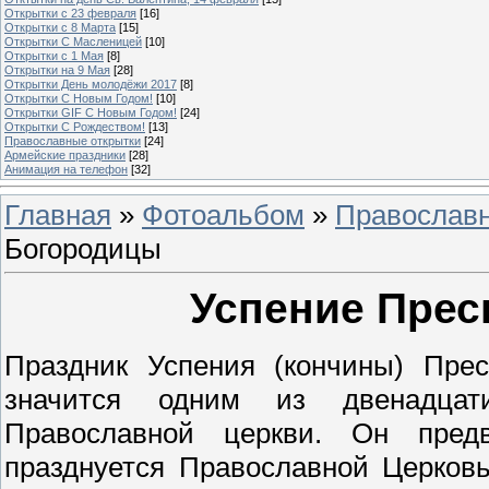
Открытки с 23 февраля
[16]
Открытки с 8 Марта
[15]
Открытки С Масленицей
[10]
Открытки с 1 Мая
[8]
Открытки на 9 Мая
[28]
Открытки День молодёжи 2017
[8]
Открытки С Новым Годом!
[10]
Открытки GIF С Новым Годом!
[24]
Открытки С Рождеством!
[13]
Православные открытки
[24]
Армейские праздники
[28]
Анимация на телефон
[32]
Главная
»
Фотоальбом
»
Православн
Богородицы
Успение Прес
Праздник Успения (кончины) Пре
значится одним из двенадцати
Православной церкви. Он пред
празднуется Православной Церков