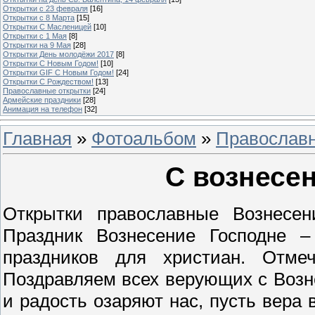
Открытки с 23 февраля
[16]
Открытки с 8 Марта
[15]
Открытки С Масленицей
[10]
Открытки с 1 Мая
[8]
Открытки на 9 Мая
[28]
Открытки День молодёжи 2017
[8]
Открытки С Новым Годом!
[10]
Открытки GIF С Новым Годом!
[24]
Открытки С Рождеством!
[13]
Православные открытки
[24]
Армейские праздники
[28]
Анимация на телефон
[32]
Главная
»
Фотоальбом
»
Православн
С вознесе
Открытки православные Вознесени
Праздник Вознесение Господне 
праздников для христиан. Отме
Поздравляем всех верующих с Возне
и радость озаряют нас, пусть вера 