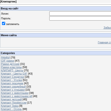
[
Клипартик
]
Вход на сайт
Логин:
Пароль:
запомнить
Забыл
Меню сайта
Главная с
Categories
РАМКИ
[79]
GIF рамки
[47]
Рамки детские
[31]
Рамки-кластеры
[59]
КЛИПАРТ- Цветы
[75]
Клипарт - Цветы GIF
[43]
Клипарт Сердечки
[18]
Клипарт - Уголки
[51]
Клипарт праздник
[42]
Клипарт свадебный
[10]
Клипарт с птицами
[15]
Клипарт с животными
[38]
Клипарт с животными gif
[49]
Клипарт детский
[45]
Клипарт Профессии
[17]
Клипарт Зима
[9]
Клипарт - Осень
[88]