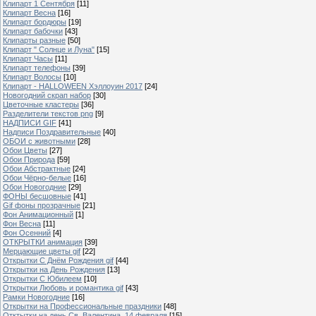
Клипарт 1 Сентября
[11]
Клипарт Весна
[16]
Клипарт бордюры
[19]
Клипарт бабочки
[43]
Клипарты разные
[50]
Клипарт " Солнце и Луна"
[15]
Клипарт Часы
[11]
Клипарт телефоны
[39]
Клипарт Волосы
[10]
Клипарт - HALLOWEEN Хэллоуин 2017
[24]
Новогодний скрап набор
[30]
Цветочные кластеры
[36]
Разделители текстов png
[9]
НАДПИСИ GIF
[41]
Надписи Поздравительные
[40]
ОБОИ с животными
[28]
Обои Цветы
[27]
Обои Природа
[59]
Обои Абстрактные
[24]
Обои Чёрно-белые
[16]
Обои Новогодние
[29]
ФОНЫ бесшовные
[41]
Gif фоны прозрачные
[21]
Фон Анимационный
[1]
Фон Весна
[11]
Фон Осенний
[4]
ОТКРЫТКИ анимация
[39]
Мерцающие цветы gif
[22]
Открытки С Днём Рождения gif
[44]
Открытки на День Рождения
[13]
Открытки С Юбилеем
[10]
Открытки Любовь и романтика gif
[43]
Рамки Новогодние
[16]
Открытки на Профессиональные праздники
[48]
Отктытки на день Св. Валентина, 14 февраля
[15]