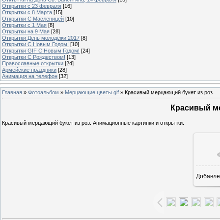
Открытки с 23 февраля
[16]
Открытки с 8 Марта
[15]
Открытки С Масленицей
[10]
Открытки с 1 Мая
[8]
Открытки на 9 Мая
[28]
Открытки День молодёжи 2017
[8]
Открытки С Новым Годом!
[10]
Открытки GIF С Новым Годом!
[24]
Открытки С Рождеством!
[13]
Православные открытки
[24]
Армейские праздники
[28]
Анимация на телефон
[32]
Главная
»
Фотоальбом
»
Мерцающие цветы gif
» Красивый мерцающий букет из роз
Красивый м
Красивый мерцающий букет из роз. Анимационные картинки и открытки.
Добавле