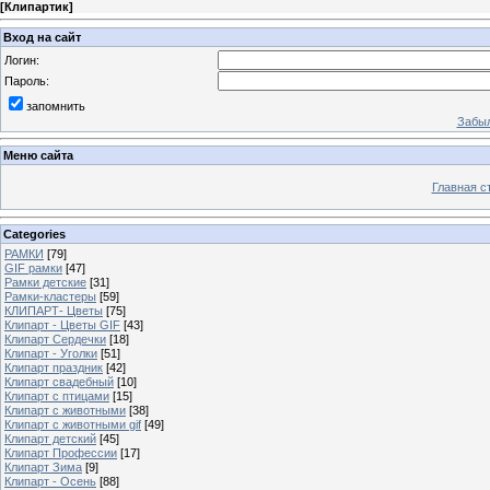
[
Клипартик
]
Вход на сайт
Логин:
Пароль:
запомнить
Забыл
Меню сайта
Главная с
Categories
РАМКИ
[79]
GIF рамки
[47]
Рамки детские
[31]
Рамки-кластеры
[59]
КЛИПАРТ- Цветы
[75]
Клипарт - Цветы GIF
[43]
Клипарт Сердечки
[18]
Клипарт - Уголки
[51]
Клипарт праздник
[42]
Клипарт свадебный
[10]
Клипарт с птицами
[15]
Клипарт с животными
[38]
Клипарт с животными gif
[49]
Клипарт детский
[45]
Клипарт Профессии
[17]
Клипарт Зима
[9]
Клипарт - Осень
[88]