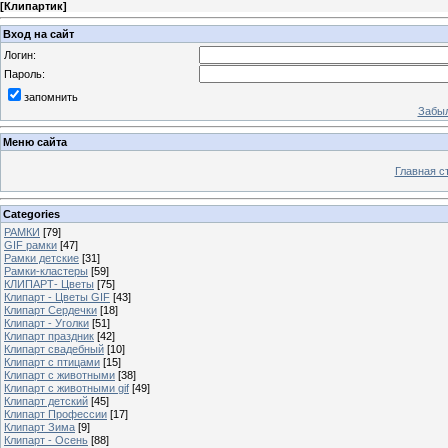
[
Клипартик
]
Вход на сайт
Логин:
Пароль:
запомнить
Забыл
Меню сайта
Главная с
Categories
РАМКИ
[79]
GIF рамки
[47]
Рамки детские
[31]
Рамки-кластеры
[59]
КЛИПАРТ- Цветы
[75]
Клипарт - Цветы GIF
[43]
Клипарт Сердечки
[18]
Клипарт - Уголки
[51]
Клипарт праздник
[42]
Клипарт свадебный
[10]
Клипарт с птицами
[15]
Клипарт с животными
[38]
Клипарт с животными gif
[49]
Клипарт детский
[45]
Клипарт Профессии
[17]
Клипарт Зима
[9]
Клипарт - Осень
[88]