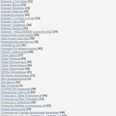
Клипарт 1 Сентября
[11]
Клипарт Весна
[16]
Клипарт бордюры
[19]
Клипарт бабочки
[43]
Клипарты разные
[50]
Клипарт " Солнце и Луна"
[15]
Клипарт Часы
[11]
Клипарт телефоны
[39]
Клипарт Волосы
[10]
Клипарт - HALLOWEEN Хэллоуин 2017
[24]
Новогодний скрап набор
[30]
Цветочные кластеры
[36]
Разделители текстов png
[9]
НАДПИСИ GIF
[41]
Надписи Поздравительные
[40]
ОБОИ с животными
[28]
Обои Цветы
[27]
Обои Природа
[59]
Обои Абстрактные
[24]
Обои Чёрно-белые
[16]
Обои Новогодние
[29]
ФОНЫ бесшовные
[41]
Gif фоны прозрачные
[21]
Фон Анимационный
[1]
Фон Весна
[11]
Фон Осенний
[4]
ОТКРЫТКИ анимация
[39]
Мерцающие цветы gif
[22]
Открытки С Днём Рождения gif
[44]
Открытки на День Рождения
[13]
Открытки С Юбилеем
[10]
Открытки Любовь и романтика gif
[43]
Рамки Новогодние
[16]
Открытки на Профессиональные праздники
[48]
Отктытки на день Св. Валентина, 14 февраля
[15]