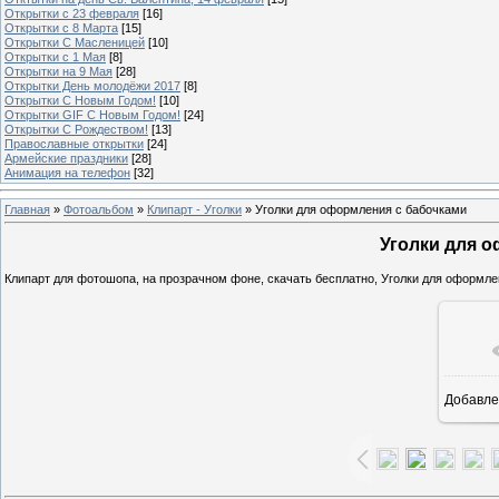
Открытки с 23 февраля
[16]
Открытки с 8 Марта
[15]
Открытки С Масленицей
[10]
Открытки с 1 Мая
[8]
Открытки на 9 Мая
[28]
Открытки День молодёжи 2017
[8]
Открытки С Новым Годом!
[10]
Открытки GIF С Новым Годом!
[24]
Открытки С Рождеством!
[13]
Православные открытки
[24]
Армейские праздники
[28]
Анимация на телефон
[32]
Главная
»
Фотоальбом
»
Клипарт - Уголки
» Уголки для оформления с бабочками
Уголки для 
Клипарт для фотошопа, на прозрачном фоне, скачать бесплатно, Уголки для оформле
Добавле