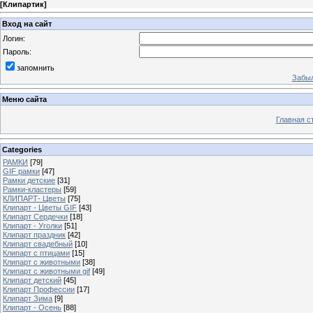
[
Клипартик
]
Вход на сайт
Логин:
Пароль:
запомнить
Забыл
Меню сайта
Главная с
Categories
РАМКИ
[79]
GIF рамки
[47]
Рамки детские
[31]
Рамки-кластеры
[59]
КЛИПАРТ- Цветы
[75]
Клипарт - Цветы GIF
[43]
Клипарт Сердечки
[18]
Клипарт - Уголки
[51]
Клипарт праздник
[42]
Клипарт свадебный
[10]
Клипарт с птицами
[15]
Клипарт с животными
[38]
Клипарт с животными gif
[49]
Клипарт детский
[45]
Клипарт Профессии
[17]
Клипарт Зима
[9]
Клипарт - Осень
[88]