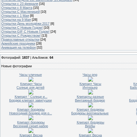
Открытки с 23 февраля
[16]
Открытки с 8 Марта
[15]
Открытки С Масленицей
[10]
Открытки с 1 Мая
[8]
Открытки на 9 Мая
[28]
Открытки День молодёжи 2017
[8]
Открытки С Новым Годом!
[10]
Открытки GIF С Новым Годом!
[24]
Открытки С Рождеством!
[13]
Православные открытки
[24]
Армейские праздники
[28]
Анимация на телефон
[32]
Фотографий:
1837
| Альбомов:
64
Новые фотографии
Часы уличные
Часы png
Клипарт Часы
Клипарт Часы
Кл
Солнце для детей
Интерьер
Баб
Клипарт " Солнце и...
Клипарты разные
Бордюр клипарт завитушки
Винтажный бордюр
Борд
Клипарт бордюры
Клипарт бордюры
Новогодний бордюр для о...
Бордюры вертикальные
Клипарт бордюры
Клипарт бордюры
Весенний скраб набор
Вербы
Клипарт Весна
Клипарт Весна