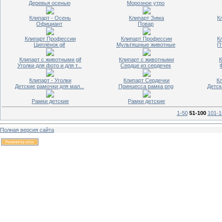
Деревья осенью
Морозное утро
Клипарт - Осень
Клипарт Зима
К
Официант
Повар
Клипарт Профессии
Клипарт Профессии
К
Циплёнок gif
Мультяшные животные
П
Клипарт с животными gif
Клипарт с животными
К
Уголки для фото и для т...
Сердце из сердечек
Клипарт - Уголки
Клипарт Сердечки
К
Детские рамочки для мал...
Принцесса рамка png
Детск
Рамки детские
Рамки детские
1-50
51-100
101-1
Полная версия сайта