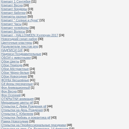
Клипарт 1 Сентября
[11]
Клипарт Весна
[16]
Клипарт бордюры
[19]
Клипарт бабочки
[43]
Клипарты разные
[50]
Клипарт " Солнце и Луна"
[15]
Клипарт Часы
[11]
Клипарт телефоны
[39]
Клипарт Волосы
[10]
Клипарт - HALLOWEEN Хэллоуин 2017
[24]
Новогодний скрап набор
[30]
Цветочные кластеры
[36]
Разделители текстов png
[9]
НАДПИСИ GIF
[41]
Надписи Поздравительные
[40]
ОБОИ с животными
[28]
Обои Цветы
[27]
Обои Природа
[59]
Обои Абстрактные
[24]
Обои Чёрно-белые
[16]
Обои Новогодние
[29]
ФОНЫ бесшовные
[41]
Gif фоны прозрачные
[21]
Фон Анимационный
[1]
Фон Весна
[11]
Фон Осенний
[4]
ОТКРЫТКИ анимация
[39]
Мерцающие цветы gif
[22]
Открытки С Днём Рождения gif
[44]
Открытки на День Рождения
[13]
Открытки С Юбилеем
[10]
Открытки Любовь и романтика gif
[43]
Рамки Новогодние
[16]
Открытки на Профессиональные праздники
[48]
Отктытки на день Св. Валентина, 14 февраля
[15]