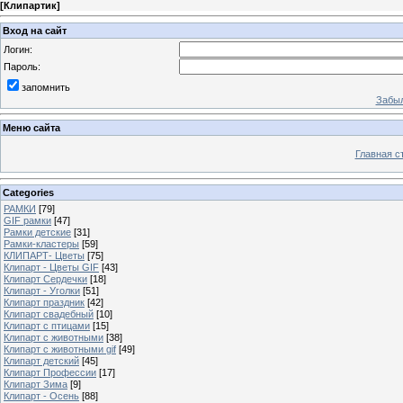
[
Клипартик
]
Вход на сайт
Логин:
Пароль:
запомнить
Забыл
Меню сайта
Главная с
Categories
РАМКИ
[79]
GIF рамки
[47]
Рамки детские
[31]
Рамки-кластеры
[59]
КЛИПАРТ- Цветы
[75]
Клипарт - Цветы GIF
[43]
Клипарт Сердечки
[18]
Клипарт - Уголки
[51]
Клипарт праздник
[42]
Клипарт свадебный
[10]
Клипарт с птицами
[15]
Клипарт с животными
[38]
Клипарт с животными gif
[49]
Клипарт детский
[45]
Клипарт Профессии
[17]
Клипарт Зима
[9]
Клипарт - Осень
[88]