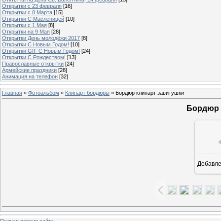
Открытки с 23 февраля
[16]
Открытки с 8 Марта
[15]
Открытки С Масленицей
[10]
Открытки с 1 Мая
[8]
Открытки на 9 Мая
[28]
Открытки День молодёжи 2017
[8]
Открытки С Новым Годом!
[10]
Открытки GIF С Новым Годом!
[24]
Открытки С Рождеством!
[13]
Православные открытки
[24]
Армейские праздники
[28]
Анимация на телефон
[32]
Главная
»
Фотоальбом
»
Клипарт бордюры
» Бордюр клипарт завитушки
Бордюр 
Добавл
Полная версия сайта