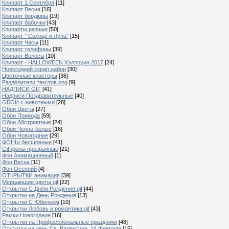
Клипарт 1 Сентября
[11]
Клипарт Весна
[16]
Клипарт бордюры
[19]
Клипарт бабочки
[43]
Клипарты разные
[50]
Клипарт " Солнце и Луна"
[15]
Клипарт Часы
[11]
Клипарт телефоны
[39]
Клипарт Волосы
[10]
Клипарт - HALLOWEEN Хэллоуин 2017
[24]
Новогодний скрап набор
[30]
Цветочные кластеры
[36]
Разделители текстов png
[9]
НАДПИСИ GIF
[41]
Надписи Поздравительные
[40]
ОБОИ с животными
[28]
Обои Цветы
[27]
Обои Природа
[59]
Обои Абстрактные
[24]
Обои Чёрно-белые
[16]
Обои Новогодние
[29]
ФОНЫ бесшовные
[41]
Gif фоны прозрачные
[21]
Фон Анимационный
[1]
Фон Весна
[11]
Фон Осенний
[4]
ОТКРЫТКИ анимация
[39]
Мерцающие цветы gif
[22]
Открытки С Днём Рождения gif
[44]
Открытки на День Рождения
[13]
Открытки С Юбилеем
[10]
Открытки Любовь и романтика gif
[43]
Рамки Новогодние
[16]
Открытки на Профессиональные праздники
[48]
Отктытки на день Св. Валентина, 14 февраля
[15]