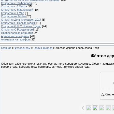
Открытки с 23 февраля
[16]
Открытки с 8 Марта
[15]
Открытки С Масленицей
[10]
Открытки с 1 Мая
[8]
Открытки на 9 Мая
[28]
Открытки День молодёжи 2017
[8]
Открытки С Новым Годом!
[10]
Открытки GIF С Новым Годом!
[24]
Открытки С Рождеством!
[13]
Православные открытки
[24]
Армейские праздники
[28]
Анимация на телефон
[32]
Главная
»
Фотоальбом
»
Обои Природа
» Жёлтое дерево средь озера и гор
Жёлтое дер
Обои для рабочего стола, скачать бесплатно в хорошем качестве. Обои и заставки
рабом столе. Времена года, сентябрь, октябрь. Золотое время года.
Добавле
16