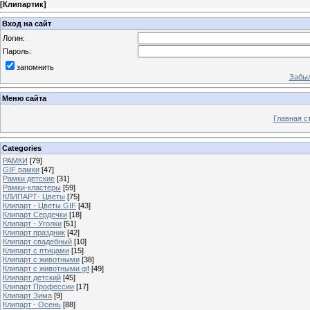
[
Клипартик
]
Вход на сайт
Логин:
Пароль:
запомнить
Забыл
Меню сайта
Главная с
Categories
РАМКИ
[79]
GIF рамки
[47]
Рамки детские
[31]
Рамки-кластеры
[59]
КЛИПАРТ- Цветы
[75]
Клипарт - Цветы GIF
[43]
Клипарт Сердечки
[18]
Клипарт - Уголки
[51]
Клипарт праздник
[42]
Клипарт свадебный
[10]
Клипарт с птицами
[15]
Клипарт с животными
[38]
Клипарт с животными gif
[49]
Клипарт детский
[45]
Клипарт Профессии
[17]
Клипарт Зима
[9]
Клипарт - Осень
[88]