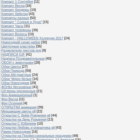
Клипарт 1 Сентября
[11]
Клипарт Весна
[16]
Клипарт бордюры
[19]
Клипарт бабочки
[43]
Клипарты разные
[50]
Клипарт " Солнце и Луна"
[15]
Клипарт Часы
[11]
Клипарт телефоны
[39]
Клипарт Волосы
[10]
Клипарт - HALLOWEEN Хэллоуин 2017
[24]
Новогодний скрап набор
[30]
Цветочные кластеры
[36]
Разделители текстов png
[9]
НАДПИСИ GIF
[41]
Надписи Поздравительные
[40]
ОБОИ с животными
[28]
Обои Цветы
[27]
Обои Природа
[59]
Обои Абстрактные
[24]
Обои Чёрно-белые
[16]
Обои Новогодние
[29]
ФОНЫ бесшовные
[41]
Gif фоны прозрачные
[21]
Фон Анимационный
[1]
Фон Весна
[11]
Фон Осенний
[4]
ОТКРЫТКИ анимация
[39]
Мерцающие цветы gif
[22]
Открытки С Днём Рождения gif
[44]
Открытки на День Рождения
[13]
Открытки С Юбилеем
[10]
Открытки Любовь и романтика gif
[43]
Рамки Новогодние
[16]
Открытки на Профессиональные праздники
[48]
Отктытки на день Св. Валентина, 14 февраля
[15]