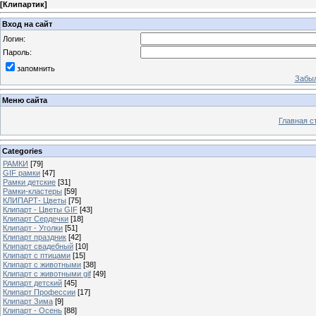
[
Клипартик
]
Вход на сайт
Логин:
Пароль:
запомнить
Забыл
Меню сайта
Главная с
Categories
РАМКИ
[79]
GIF рамки
[47]
Рамки детские
[31]
Рамки-кластеры
[59]
КЛИПАРТ- Цветы
[75]
Клипарт - Цветы GIF
[43]
Клипарт Сердечки
[18]
Клипарт - Уголки
[51]
Клипарт праздник
[42]
Клипарт свадебный
[10]
Клипарт с птицами
[15]
Клипарт с животными
[38]
Клипарт с животными gif
[49]
Клипарт детский
[45]
Клипарт Профессии
[17]
Клипарт Зима
[9]
Клипарт - Осень
[88]