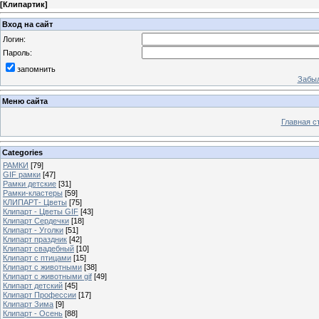
[
Клипартик
]
Вход на сайт
Логин:
Пароль:
запомнить
Забыл
Меню сайта
Главная с
Categories
РАМКИ
[79]
GIF рамки
[47]
Рамки детские
[31]
Рамки-кластеры
[59]
КЛИПАРТ- Цветы
[75]
Клипарт - Цветы GIF
[43]
Клипарт Сердечки
[18]
Клипарт - Уголки
[51]
Клипарт праздник
[42]
Клипарт свадебный
[10]
Клипарт с птицами
[15]
Клипарт с животными
[38]
Клипарт с животными gif
[49]
Клипарт детский
[45]
Клипарт Профессии
[17]
Клипарт Зима
[9]
Клипарт - Осень
[88]