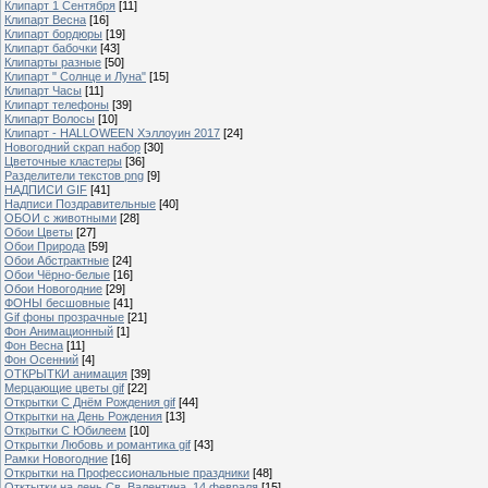
Клипарт 1 Сентября
[11]
Клипарт Весна
[16]
Клипарт бордюры
[19]
Клипарт бабочки
[43]
Клипарты разные
[50]
Клипарт " Солнце и Луна"
[15]
Клипарт Часы
[11]
Клипарт телефоны
[39]
Клипарт Волосы
[10]
Клипарт - HALLOWEEN Хэллоуин 2017
[24]
Новогодний скрап набор
[30]
Цветочные кластеры
[36]
Разделители текстов png
[9]
НАДПИСИ GIF
[41]
Надписи Поздравительные
[40]
ОБОИ с животными
[28]
Обои Цветы
[27]
Обои Природа
[59]
Обои Абстрактные
[24]
Обои Чёрно-белые
[16]
Обои Новогодние
[29]
ФОНЫ бесшовные
[41]
Gif фоны прозрачные
[21]
Фон Анимационный
[1]
Фон Весна
[11]
Фон Осенний
[4]
ОТКРЫТКИ анимация
[39]
Мерцающие цветы gif
[22]
Открытки С Днём Рождения gif
[44]
Открытки на День Рождения
[13]
Открытки С Юбилеем
[10]
Открытки Любовь и романтика gif
[43]
Рамки Новогодние
[16]
Открытки на Профессиональные праздники
[48]
Отктытки на день Св. Валентина, 14 февраля
[15]