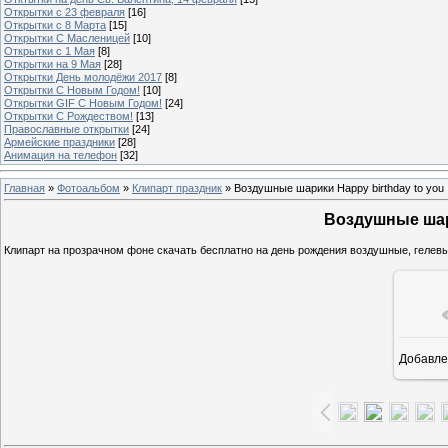
Открытки с 23 февраля
[16]
Открытки с 8 Марта
[15]
Открытки С Масленицей
[10]
Открытки с 1 Мая
[8]
Открытки на 9 Мая
[28]
Открытки День молодёжи 2017
[8]
Открытки С Новым Годом!
[10]
Открытки GIF С Новым Годом!
[24]
Открытки С Рождеством!
[13]
Православные открытки
[24]
Армейские праздники
[28]
Анимация на телефон
[32]
Главная
»
Фотоальбом
»
Клипарт праздник
» Воздушные шарики Happy birthday to you
Воздушные шари
Клипарт на прозрачном фоне скачать бесплатно на день рождения воздушные, гелев
Добавле