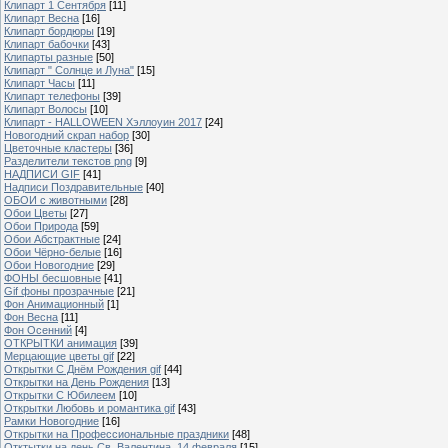
Клипарт 1 Сентября
[11]
Клипарт Весна
[16]
Клипарт бордюры
[19]
Клипарт бабочки
[43]
Клипарты разные
[50]
Клипарт " Солнце и Луна"
[15]
Клипарт Часы
[11]
Клипарт телефоны
[39]
Клипарт Волосы
[10]
Клипарт - HALLOWEEN Хэллоуин 2017
[24]
Новогодний скрап набор
[30]
Цветочные кластеры
[36]
Разделители текстов png
[9]
НАДПИСИ GIF
[41]
Надписи Поздравительные
[40]
ОБОИ с животными
[28]
Обои Цветы
[27]
Обои Природа
[59]
Обои Абстрактные
[24]
Обои Чёрно-белые
[16]
Обои Новогодние
[29]
ФОНЫ бесшовные
[41]
Gif фоны прозрачные
[21]
Фон Анимационный
[1]
Фон Весна
[11]
Фон Осенний
[4]
ОТКРЫТКИ анимация
[39]
Мерцающие цветы gif
[22]
Открытки С Днём Рождения gif
[44]
Открытки на День Рождения
[13]
Открытки С Юбилеем
[10]
Открытки Любовь и романтика gif
[43]
Рамки Новогодние
[16]
Открытки на Профессиональные праздники
[48]
Отктытки на день Св. Валентина, 14 февраля
[15]