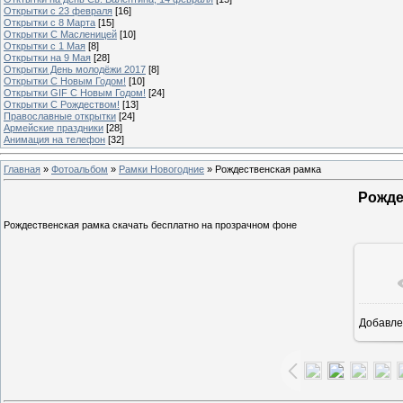
Открытки с 23 февраля
[16]
Открытки с 8 Марта
[15]
Открытки С Масленицей
[10]
Открытки с 1 Мая
[8]
Открытки на 9 Мая
[28]
Открытки День молодёжи 2017
[8]
Открытки С Новым Годом!
[10]
Открытки GIF С Новым Годом!
[24]
Открытки С Рождеством!
[13]
Православные открытки
[24]
Армейские праздники
[28]
Анимация на телефон
[32]
Главная
»
Фотоальбом
»
Рамки Новогодние
» Рождественская рамка
Рожде
Рождественская рамка скачать бесплатно на прозрачном фоне
Добавле