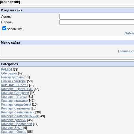
[
Клипартик
]
Вход на сайт
Логин:
Пароль:
запомнить
Забыл
Меню сайта
Главная с
Categories
РАМКИ
[79]
GIF рамки
[47]
Рамки детские
[31]
Рамки-кластеры
[59]
КЛИПАРТ- Цветы
[75]
Клипарт - Цветы GIF
[43]
Клипарт Сердечки
[18]
Клипарт - Уголки
[51]
Клипарт праздник
[42]
Клипарт свадебный
[10]
Клипарт с птицами
[15]
Клипарт с животными
[38]
Клипарт с животными gif
[49]
Клипарт детский
[45]
Клипарт Профессии
[17]
Клипарт Зима
[9]
Клипарт - Осень
[88]