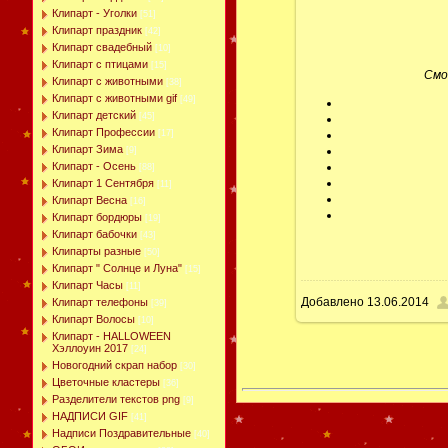
Клипарт - Уголки
[51]
Клипарт праздник
[42]
Клипарт свадебный
[10]
Клипарт с птицами
[15]
Смо
Клипарт с животными
[38]
Клипарт с животными gif
[49]
Клипарт детский
[45]
Клипарт Профессии
[17]
Клипарт Зима
[9]
Клипарт - Осень
[88]
Клипарт 1 Сентября
[11]
Клипарт Весна
[16]
Клипарт бордюры
[19]
Клипарт бабочки
[43]
Клипарты разные
[50]
Клипарт " Солнце и Луна"
[15]
Клипарт Часы
[11]
Добавлено
13.06.2014
Клипарт телефоны
[39]
Клипарт Волосы
[10]
Клипарт - HALLOWEEN
Хэллоуин 2017
[24]
Новогодний скрап набор
[30]
Цветочные кластеры
[36]
Разделители текстов png
[9]
НАДПИСИ GIF
[41]
Надписи Поздравительные
[40]