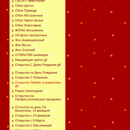
ОБОИ с животными
[28]
Обои Цветы
[27]
Обои Природа
[59]
Обои Абстрактные
[24]
Обои Чёрно-белые
[16]
Обои Новогодние
[29]
ФОНЫ бесшовные
[41]
Gif фоны прозрачные
[21]
Фон Анимационный
[1]
Фон Весна
[11]
Фон Осенний
[4]
ОТКРЫТКИ анимация
[39]
Мерцающие цветы gif
[22]
Открытки С Днём Рождения gif
[44]
Открытки на День Рождения
[13]
Открытки С Юбилеем
[10]
Открытки Любовь и романтика
gif
[43]
Рамки Новогодние
[16]
Открытки на
Профессиональные праздники
[48]
Отктытки на день Св.
Валентина, 14 февраля
[15]
Открытки с 23 февраля
[16]
Открытки с 8 Марта
[15]
Открытки С Масленицей
[10]