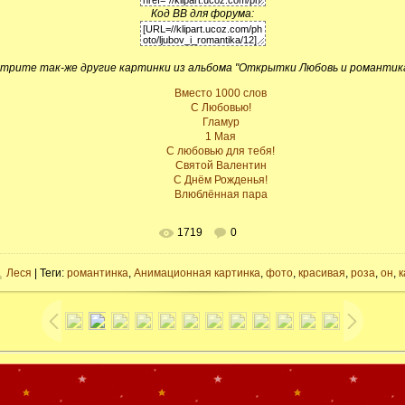
Код BB для форума:
трите так-же другие картинки из альбома "Открытки Любовь и романтика 
Вместо 1000 слов
С Любовью!
Гламур
1 Мая
С любовью для тебя!
Святой Валентин
С Днём Рожденья!
Влюблённая пара
1719
0
Леся
| Теги:
романтинка
,
Анимационная картинка
,
фото
,
красивая
,
роза
,
он
,
к