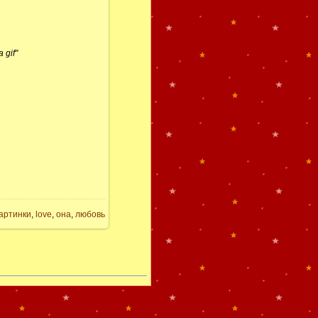
gif"
артинки
,
love
,
она
,
любовь