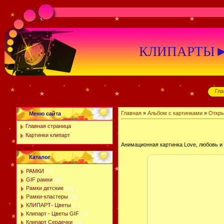
КЛИПАРТЫ►К
Гла
Главная
»
Альбом с картинками
»
Откры
Меню сайта
Главная страница
Картинки клипарт
Анимационная картинка Love, любовь и
Каталог
РАМКИ
[79]
GIF рамки
[47]
Рамки детские
[31]
Рамки-кластеры
[59]
КЛИПАРТ- Цветы
[75]
Клипарт - Цветы GIF
[43]
Клипарт Сердечки
[18]