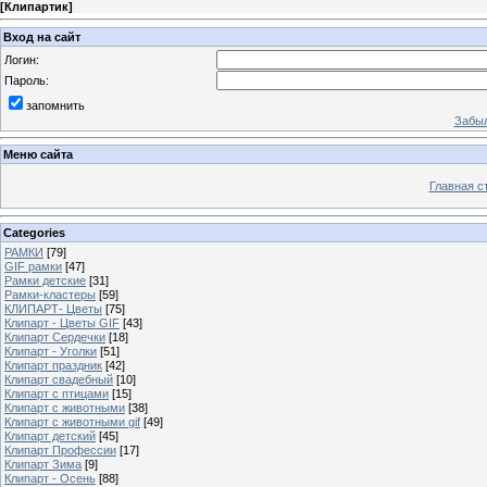
[
Клипартик
]
Вход на сайт
Логин:
Пароль:
запомнить
Забыл
Меню сайта
Главная с
Categories
РАМКИ
[79]
GIF рамки
[47]
Рамки детские
[31]
Рамки-кластеры
[59]
КЛИПАРТ- Цветы
[75]
Клипарт - Цветы GIF
[43]
Клипарт Сердечки
[18]
Клипарт - Уголки
[51]
Клипарт праздник
[42]
Клипарт свадебный
[10]
Клипарт с птицами
[15]
Клипарт с животными
[38]
Клипарт с животными gif
[49]
Клипарт детский
[45]
Клипарт Профессии
[17]
Клипарт Зима
[9]
Клипарт - Осень
[88]