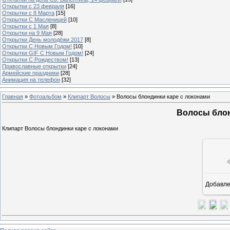
Открытки с 23 февраля
[16]
Открытки с 8 Марта
[15]
Открытки С Масленицей
[10]
Открытки с 1 Мая
[8]
Открытки на 9 Мая
[28]
Открытки День молодёжи 2017
[8]
Открытки С Новым Годом!
[10]
Открытки GIF С Новым Годом!
[24]
Открытки С Рождеством!
[13]
Православные открытки
[24]
Армейские праздники
[28]
Анимация на телефон
[32]
Главная
»
Фотоальбом
»
Клипарт Волосы
» Волосы блондинки каре с локонами
Волосы блон
Клипарт Волосы блондинки каре с локонами
Добавл