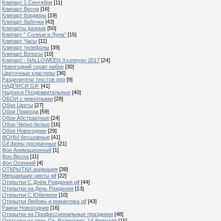
Клипарт 1 Сентября
[11]
Клипарт Весна
[16]
Клипарт бордюры
[19]
Клипарт бабочки
[43]
Клипарты разные
[50]
Клипарт " Солнце и Луна"
[15]
Клипарт Часы
[11]
Клипарт телефоны
[39]
Клипарт Волосы
[10]
Клипарт - HALLOWEEN Хэллоуин 2017
[24]
Новогодний скрап набор
[30]
Цветочные кластеры
[36]
Разделители текстов png
[9]
НАДПИСИ GIF
[41]
Надписи Поздравительные
[40]
ОБОИ с животными
[28]
Обои Цветы
[27]
Обои Природа
[59]
Обои Абстрактные
[24]
Обои Чёрно-белые
[16]
Обои Новогодние
[29]
ФОНЫ бесшовные
[41]
Gif фоны прозрачные
[21]
Фон Анимационный
[1]
Фон Весна
[11]
Фон Осенний
[4]
ОТКРЫТКИ анимация
[39]
Мерцающие цветы gif
[22]
Открытки С Днём Рождения gif
[44]
Открытки на День Рождения
[13]
Открытки С Юбилеем
[10]
Открытки Любовь и романтика gif
[43]
Рамки Новогодние
[16]
Открытки на Профессиональные праздники
[48]
Отктытки на день Св. Валентина, 14 февраля
[15]