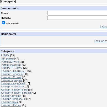
[
Клипартик
]
Вход на сайт
Логин:
Пароль:
запомнить
Забыл
Меню сайта
Главная с
Categories
РАМКИ
[79]
GIF рамки
[47]
Рамки детские
[31]
Рамки-кластеры
[59]
КЛИПАРТ- Цветы
[75]
Клипарт - Цветы GIF
[43]
Клипарт Сердечки
[18]
Клипарт - Уголки
[51]
Клипарт праздник
[42]
Клипарт свадебный
[10]
Клипарт с птицами
[15]
Клипарт с животными
[38]
Клипарт с животными gif
[49]
Клипарт детский
[45]
Клипарт Профессии
[17]
Клипарт Зима
[9]
Клипарт - Осень
[88]