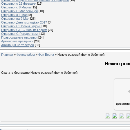
Открытки с 23 февраля
[16]
Открытки с 8 Марта
[15]
Открытки С Масленицей
[10]
Открытки с 1 Мая
[8]
Открытки на 9 Мая
[28]
Открытки День молодёжи 2017
[8]
Открытки С Новым Годом!
[10]
Открытки GIF С Новым Годом!
[24]
Открытки С Рождеством!
[13]
Православные открытки
[24]
Армейские праздники
[28]
Анимация на телефон
[32]
Главная
»
Фотоальбом
»
Фон Весна
» Нежно розовый фон с бабочкой
Нежно роз
Скачать бесплатно Нежно розовый фон с бабочкой
Добавле