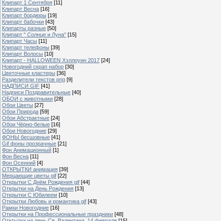
Клипарт 1 Сентября
[11]
Клипарт Весна
[16]
Клипарт бордюры
[19]
Клипарт бабочки
[43]
Клипарты разные
[50]
Клипарт " Солнце и Луна"
[15]
Клипарт Часы
[11]
Клипарт телефоны
[39]
Клипарт Волосы
[10]
Клипарт - HALLOWEEN Хэллоуин 2017
[24]
Новогодний скрап набор
[30]
Цветочные кластеры
[36]
Разделители текстов png
[9]
НАДПИСИ GIF
[41]
Надписи Поздравительные
[40]
ОБОИ с животными
[28]
Обои Цветы
[27]
Обои Природа
[59]
Обои Абстрактные
[24]
Обои Чёрно-белые
[16]
Обои Новогодние
[29]
ФОНЫ бесшовные
[41]
Gif фоны прозрачные
[21]
Фон Анимационный
[1]
Фон Весна
[11]
Фон Осенний
[4]
ОТКРЫТКИ анимация
[39]
Мерцающие цветы gif
[22]
Открытки С Днём Рождения gif
[44]
Открытки на День Рождения
[13]
Открытки С Юбилеем
[10]
Открытки Любовь и романтика gif
[43]
Рамки Новогодние
[16]
Открытки на Профессиональные праздники
[48]
Отктытки на день Св. Валентина, 14 февраля
[15]