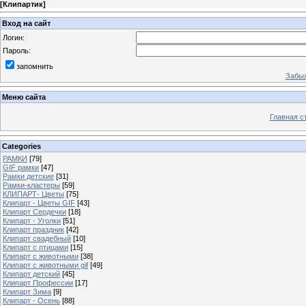
[
Клипартик
]
Вход на сайт
Логин:
Пароль:
запомнить
Забыл
Меню сайта
Главная с
Categories
РАМКИ
[79]
GIF рамки
[47]
Рамки детские
[31]
Рамки-кластеры
[59]
КЛИПАРТ- Цветы
[75]
Клипарт - Цветы GIF
[43]
Клипарт Сердечки
[18]
Клипарт - Уголки
[51]
Клипарт праздник
[42]
Клипарт свадебный
[10]
Клипарт с птицами
[15]
Клипарт с животными
[38]
Клипарт с животными gif
[49]
Клипарт детский
[45]
Клипарт Профессии
[17]
Клипарт Зима
[9]
Клипарт - Осень
[88]