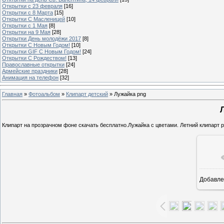
Открытки с 23 февраля
[16]
Открытки с 8 Марта
[15]
Открытки С Масленицей
[10]
Открытки с 1 Мая
[8]
Открытки на 9 Мая
[28]
Открытки День молодёжи 2017
[8]
Открытки С Новым Годом!
[10]
Открытки GIF С Новым Годом!
[24]
Открытки С Рождеством!
[13]
Православные открытки
[24]
Армейские праздники
[28]
Анимация на телефон
[32]
Главная
»
Фотоальбом
»
Клипарт детский
» Лужайка png
Клипарт на прозрачном фоне скачать бесплатно.Лужайка с цветами. Летний клипарт p
Добавле