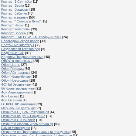
Клипарт 1 Сентября
[11]
Клипарт Весна
[16]
Клипарт бордюры
[19]
Клипарт бабочки
[43]
Клипарты разные
[50]
Клипарт " Солнце и Луна"
[15]
Клипарт Часы
[11]
Клипарт телефоны
[39]
Клипарт Волосы
[10]
Клипарт - HALLOWEEN Хэллоуин 2017
[24]
Новогодний скрап набор
[30]
Цветочные кластеры
[36]
Разделители текстов png
[9]
НАДПИСИ GIF
[41]
Надписи Поздравительные
[40]
ОБОИ с животными
[28]
Обои Цветы
[27]
Обои Природа
[59]
Обои Абстрактные
[24]
Обои Чёрно-белые
[16]
Обои Новогодние
[29]
ФОНЫ бесшовные
[41]
Gif фоны прозрачные
[21]
Фон Анимационный
[1]
Фон Весна
[11]
Фон Осенний
[4]
ОТКРЫТКИ анимация
[39]
Мерцающие цветы gif
[22]
Открытки С Днём Рождения gif
[44]
Открытки на День Рождения
[13]
Открытки С Юбилеем
[10]
Открытки Любовь и романтика gif
[43]
Рамки Новогодние
[16]
Открытки на Профессиональные праздники
[48]
Отктытки на день Св. Валентина, 14 февраля
[15]