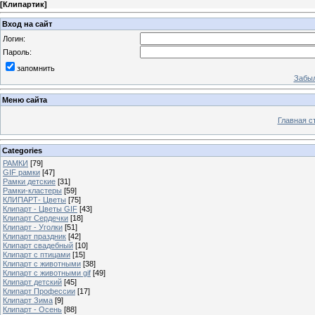
[
Клипартик
]
Вход на сайт
Логин:
Пароль:
запомнить
Забыл
Меню сайта
Главная с
Categories
РАМКИ
[79]
GIF рамки
[47]
Рамки детские
[31]
Рамки-кластеры
[59]
КЛИПАРТ- Цветы
[75]
Клипарт - Цветы GIF
[43]
Клипарт Сердечки
[18]
Клипарт - Уголки
[51]
Клипарт праздник
[42]
Клипарт свадебный
[10]
Клипарт с птицами
[15]
Клипарт с животными
[38]
Клипарт с животными gif
[49]
Клипарт детский
[45]
Клипарт Профессии
[17]
Клипарт Зима
[9]
Клипарт - Осень
[88]