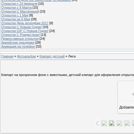
Открытки с 23 февраля
[16]
Открытки с 8 Марта
[15]
Открытки С Масленицей
[10]
Открытки с 1 Мая
[8]
Открытки на 9 Мая
[28]
Открытки День молодёжи 2017
[8]
Открытки С Новым Годом!
[10]
Открытки GIF С Новым Годом!
[24]
Открытки С Рождеством!
[13]
Православные открытки
[24]
Армейские праздники
[28]
Анимация на телефон
[32]
Главная
»
Фотоальбом
»
Клипарт детский
» Лиса
Клипарт на прозрачном фоне с животными, детский клипарт для оформления открыток
Добавле