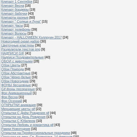
Клипарт 1 Сентября
[11]
Клипарт Весна
[16]
Клипарт бордюры
[19]
Клипарт бабочки
[43]
Клипарты разные
[50]
Клипарт " Солнце и Луна"
[15]
Клипарт Часы
[11]
Клипарт телефоны
[39]
Клипарт Волосы
[10]
Клипарт - HALLOWEEN Хэллоуин 2017
[24]
Новогодний скрап набор
[30]
Цветочные кластеры
[36]
Разделители текстов png
[9]
НАДПИСИ GIF
[41]
Надписи Поздравительные
[40]
ОБОИ с животными
[28]
Обои Цветы
[27]
Обои Природа
[59]
Обои Абстрактные
[24]
Обои Чёрно-белые
[16]
Обои Новогодние
[29]
ФОНЫ бесшовные
[41]
Gif фоны прозрачные
[21]
Фон Анимационный
[1]
Фон Весна
[11]
Фон Осенний
[4]
ОТКРЫТКИ анимация
[39]
Мерцающие цветы gif
[22]
Открытки С Днём Рождения gif
[44]
Открытки на День Рождения
[13]
Открытки С Юбилеем
[10]
Открытки Любовь и романтика gif
[43]
Рамки Новогодние
[16]
Открытки на Профессиональные праздники
[48]
Отктытки на день Св. Валентина, 14 февраля
[15]