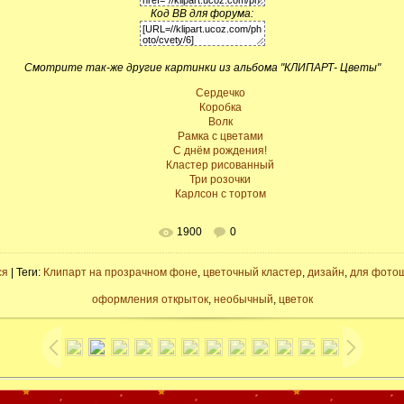
Код BB для форума:
Смотрите так-же другие картинки из альбома "КЛИПАРТ- Цветы"
Сердечко
Коробка
Волк
Рамка с цветами
C днём рождения!
Кластер рисованный
Три розочки
Карлсон с тортом
1900
0
ся
| Теги:
Клипарт на прозрачном фоне
,
цветочный кластер
,
дизайн
,
для фото
оформления открыток
,
необычный
,
цветок