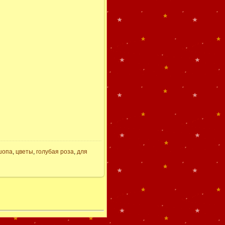
шопа
,
цветы
,
голубая роза
,
для