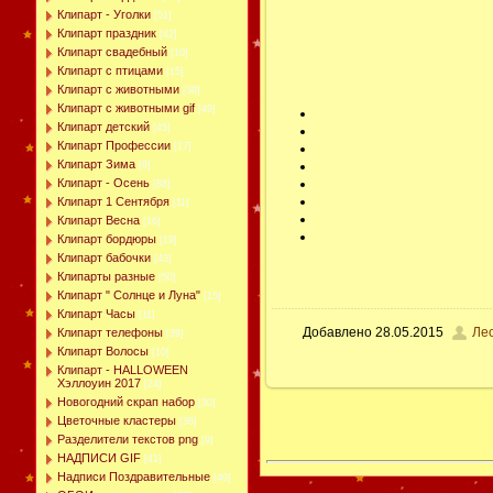
Клипарт - Уголки
[51]
Клипарт праздник
[42]
Клипарт свадебный
[10]
Клипарт с птицами
[15]
Клипарт с животными
[38]
Клипарт с животными gif
[49]
Клипарт детский
[45]
Клипарт Профессии
[17]
Клипарт Зима
[9]
Клипарт - Осень
[88]
Клипарт 1 Сентября
[11]
Клипарт Весна
[16]
Клипарт бордюры
[19]
Клипарт бабочки
[43]
Клипарты разные
[50]
Клипарт " Солнце и Луна"
[15]
Клипарт Часы
[11]
Добавлено
28.05.2015
Ле
Клипарт телефоны
[39]
Клипарт Волосы
[10]
Клипарт - HALLOWEEN
Хэллоуин 2017
[24]
Новогодний скрап набор
[30]
Цветочные кластеры
[36]
Разделители текстов png
[9]
НАДПИСИ GIF
[41]
Надписи Поздравительные
[40]