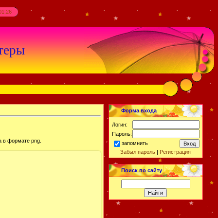
01:26
теры
Форма входа
Логин:
Пароль:
а в формате png.
запомнить
Забыл пароль
|
Регистрация
Поиск по сайту