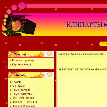
КЛИПАРТЫ►К
Гла
Главная
»
Альбом с картинками
»
КЛИП
Меню сайта
Главная страница
Картинки клипарт
Клипарт цветы на прозрачном фоне скач
Каталог
РАМКИ
[79]
GIF рамки
[47]
Рамки детские
[31]
Рамки-кластеры
[59]
КЛИПАРТ- Цветы
[75]
Клипарт - Цветы GIF
[43]
Клипарт Сердечки
[18]