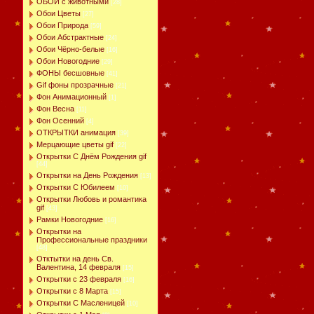
ОБОИ с животными
[28]
Обои Цветы
[27]
Обои Природа
[59]
Обои Абстрактные
[24]
Обои Чёрно-белые
[16]
Обои Новогодние
[29]
ФОНЫ бесшовные
[41]
Gif фоны прозрачные
[21]
Фон Анимационный
[1]
Фон Весна
[11]
Фон Осенний
[4]
ОТКРЫТКИ анимация
[39]
Мерцающие цветы gif
[22]
Открытки С Днём Рождения gif
[44]
Открытки на День Рождения
[13]
Открытки С Юбилеем
[10]
Открытки Любовь и романтика
gif
[43]
Рамки Новогодние
[16]
Открытки на
Профессиональные праздники
[48]
Отктытки на день Св.
Валентина, 14 февраля
[15]
Открытки с 23 февраля
[16]
Открытки с 8 Марта
[15]
Открытки С Масленицей
[10]