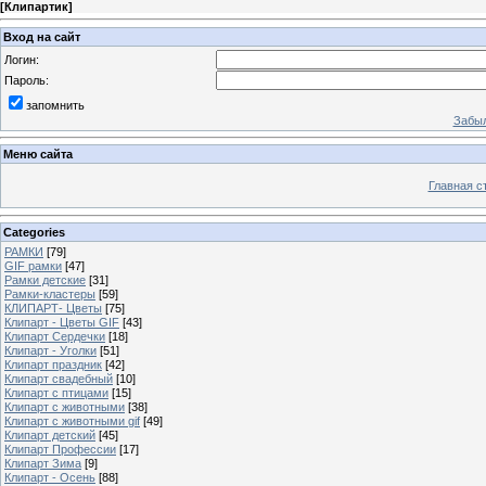
[
Клипартик
]
Вход на сайт
Логин:
Пароль:
запомнить
Забыл
Меню сайта
Главная с
Categories
РАМКИ
[79]
GIF рамки
[47]
Рамки детские
[31]
Рамки-кластеры
[59]
КЛИПАРТ- Цветы
[75]
Клипарт - Цветы GIF
[43]
Клипарт Сердечки
[18]
Клипарт - Уголки
[51]
Клипарт праздник
[42]
Клипарт свадебный
[10]
Клипарт с птицами
[15]
Клипарт с животными
[38]
Клипарт с животными gif
[49]
Клипарт детский
[45]
Клипарт Профессии
[17]
Клипарт Зима
[9]
Клипарт - Осень
[88]