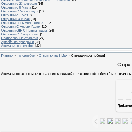
Открытки с 23 февраля
[16]
Открытки с 8 Марта
[15]
Открытки С Масленицей
[10]
Открытки с 1 Мая
[8]
Открытки на 9 Мая
[28]
Открытки День молодёжи 2017
[8]
Открытки С Новым Годом!
[10]
Открытки GIF С Новым Годом!
[24]
Открытки С Рождеством!
[13]
Православные открытки
[24]
Армейские праздники
[28]
Анимация на телефон
[32]
Главная
»
Фотоальбом
»
Открытки на 9 Мая
» С праздником победы!
С пра
Анимационные открытки с праздником великой отечественной победы 9 мая, скачать б
Добавле