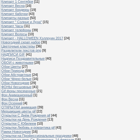
Клипарт 1 Сентября
[11]
Клипарт Весна
[16]
Клипарт бордюры
[19]
Клипарт бабочки
[43]
Клипарты разные
[50]
Клипарт " Солнце и Луна"
[15]
Клипарт Часы
[11]
Клипарт телефоны
[39]
Клипарт Волосы
[10]
Клипарт - HALLOWEEN Хэллоуин 2017
[24]
Новогодний скрап набор
[30]
Цветочные кластеры
[36]
Разделители текстов png
[9]
НАДПИСИ GIF
[41]
Надписи Поздравительные
[40]
ОБОИ с животными
[28]
Обои Цветы
[27]
Обои Природа
[59]
Обои Абстрактные
[24]
Обои Чёрно-белые
[16]
Обои Новогодние
[29]
ФОНЫ бесшовные
[41]
Gif фоны прозрачные
[21]
Фон Анимационный
[1]
Фон Весна
[11]
Фон Осенний
[4]
ОТКРЫТКИ анимация
[39]
Мерцающие цветы gif
[22]
Открытки С Днём Рождения gif
[44]
Открытки на День Рождения
[13]
Открытки С Юбилеем
[10]
Открытки Любовь и романтика gif
[43]
Рамки Новогодние
[16]
Открытки на Профессиональные праздники
[48]
Отктытки на день Св. Валентина, 14 февраля
[15]