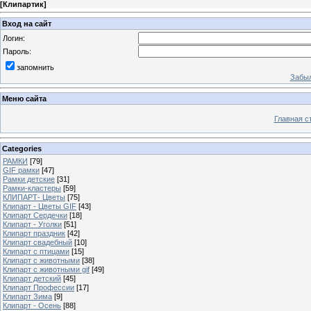
[
Клипартик
]
Вход на сайт
Логин:
Пароль:
запомнить
Забыл
Меню сайта
Главная с
Categories
РАМКИ
[79]
GIF рамки
[47]
Рамки детские
[31]
Рамки-кластеры
[59]
КЛИПАРТ- Цветы
[75]
Клипарт - Цветы GIF
[43]
Клипарт Сердечки
[18]
Клипарт - Уголки
[51]
Клипарт праздник
[42]
Клипарт свадебный
[10]
Клипарт с птицами
[15]
Клипарт с животными
[38]
Клипарт с животными gif
[49]
Клипарт детский
[45]
Клипарт Профессии
[17]
Клипарт Зима
[9]
Клипарт - Осень
[88]