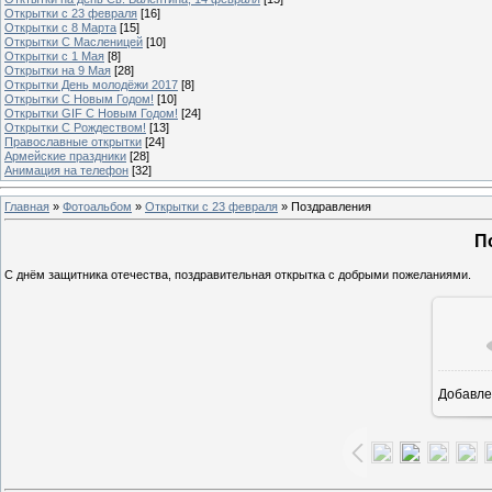
Открытки с 23 февраля
[16]
Открытки с 8 Марта
[15]
Открытки С Масленицей
[10]
Открытки с 1 Мая
[8]
Открытки на 9 Мая
[28]
Открытки День молодёжи 2017
[8]
Открытки С Новым Годом!
[10]
Открытки GIF С Новым Годом!
[24]
Открытки С Рождеством!
[13]
Православные открытки
[24]
Армейские праздники
[28]
Анимация на телефон
[32]
Главная
»
Фотоальбом
»
Открытки с 23 февраля
» Поздравления
П
С днём защитника отечества, поздравительная открытка с добрыми пожеланиями.
Добавле