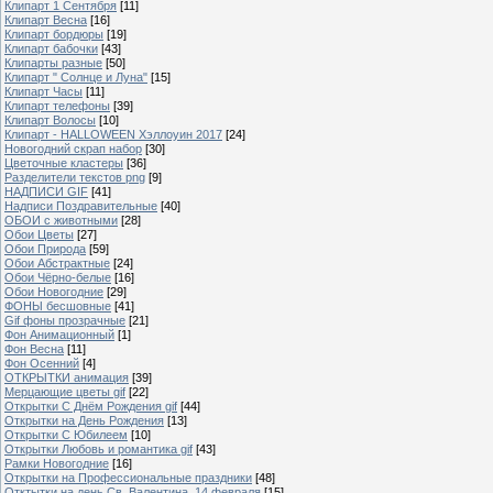
Клипарт 1 Сентября
[11]
Клипарт Весна
[16]
Клипарт бордюры
[19]
Клипарт бабочки
[43]
Клипарты разные
[50]
Клипарт " Солнце и Луна"
[15]
Клипарт Часы
[11]
Клипарт телефоны
[39]
Клипарт Волосы
[10]
Клипарт - HALLOWEEN Хэллоуин 2017
[24]
Новогодний скрап набор
[30]
Цветочные кластеры
[36]
Разделители текстов png
[9]
НАДПИСИ GIF
[41]
Надписи Поздравительные
[40]
ОБОИ с животными
[28]
Обои Цветы
[27]
Обои Природа
[59]
Обои Абстрактные
[24]
Обои Чёрно-белые
[16]
Обои Новогодние
[29]
ФОНЫ бесшовные
[41]
Gif фоны прозрачные
[21]
Фон Анимационный
[1]
Фон Весна
[11]
Фон Осенний
[4]
ОТКРЫТКИ анимация
[39]
Мерцающие цветы gif
[22]
Открытки С Днём Рождения gif
[44]
Открытки на День Рождения
[13]
Открытки С Юбилеем
[10]
Открытки Любовь и романтика gif
[43]
Рамки Новогодние
[16]
Открытки на Профессиональные праздники
[48]
Отктытки на день Св. Валентина, 14 февраля
[15]