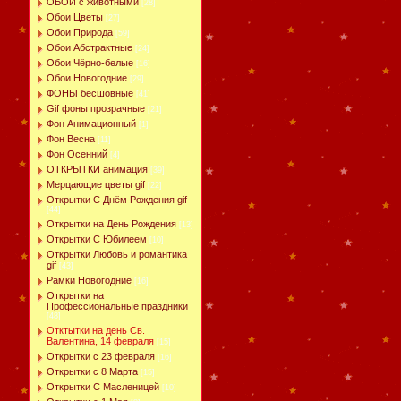
ОБОИ с животными
[28]
Обои Цветы
[27]
Обои Природа
[59]
Обои Абстрактные
[24]
Обои Чёрно-белые
[16]
Обои Новогодние
[29]
ФОНЫ бесшовные
[41]
Gif фоны прозрачные
[21]
Фон Анимационный
[1]
Фон Весна
[11]
Фон Осенний
[4]
ОТКРЫТКИ анимация
[39]
Мерцающие цветы gif
[22]
Открытки С Днём Рождения gif
[44]
Открытки на День Рождения
[13]
Открытки С Юбилеем
[10]
Открытки Любовь и романтика
gif
[43]
Рамки Новогодние
[16]
Открытки на
Профессиональные праздники
[48]
Отктытки на день Св.
Валентина, 14 февраля
[15]
Открытки с 23 февраля
[16]
Открытки с 8 Марта
[15]
Открытки С Масленицей
[10]