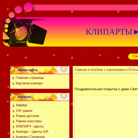
КЛИПАРТЫ►К
Гла
Главная
»
Альбом с картинками
»
Откты
Меню сайта
Главная страница
Картинки клипарт
Поздравительная открытка с днём Свят
Каталог
РАМКИ
[79]
GIF рамки
[47]
Рамки детские
[31]
Рамки-кластеры
[59]
КЛИПАРТ- Цветы
[75]
Клипарт - Цветы GIF
[43]
Клипарт Сердечки
[18]