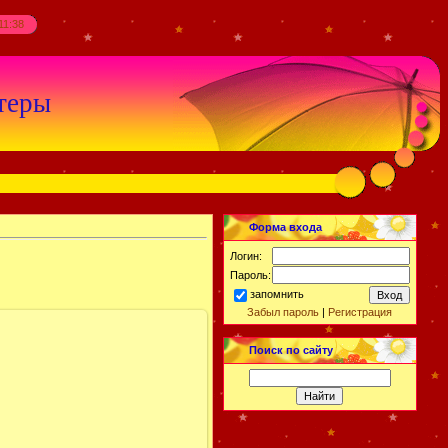
11:38
теры
Форма входа
Логин:
Пароль:
запомнить
Забыл пароль
|
Регистрация
Поиск по сайту