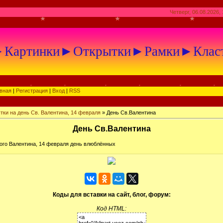
Четверг, 06.08.2026, 
артинки►Открытки►Рамки►Клас
вная
|
Регистрация
|
Вход
|
RSS
тки на день Св. Валентина, 14 февраля
» День Св.Валентина
День Св.Валентина
ого Валентина, 14 февраля день влюблённых
Коды для вставки на сайт, блог, форум:
Код HTML: