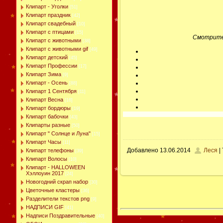
Клипарт - Уголки
[51]
Клипарт праздник
[42]
Клипарт свадебный
[10]
Клипарт с птицами
[15]
Смотрите 
Клипарт с животными
[38]
Клипарт с животными gif
[49]
Клипарт детский
[45]
Клипарт Профессии
[17]
Клипарт Зима
[9]
Клипарт - Осень
[88]
Клипарт 1 Сентября
[11]
Клипарт Весна
[16]
Клипарт бордюры
[19]
Клипарт бабочки
[43]
Клипарты разные
[50]
Клипарт " Солнце и Луна"
[15]
Клипарт Часы
[11]
Добавлено
13.06.2014
Леся
|
Клипарт телефоны
[39]
Клипарт Волосы
[10]
Клипарт - HALLOWEEN
Хэллоуин 2017
[24]
Новогодний скрап набор
[30]
Цветочные кластеры
[36]
Разделители текстов png
[9]
НАДПИСИ GIF
[41]
Надписи Поздравительные
[40]