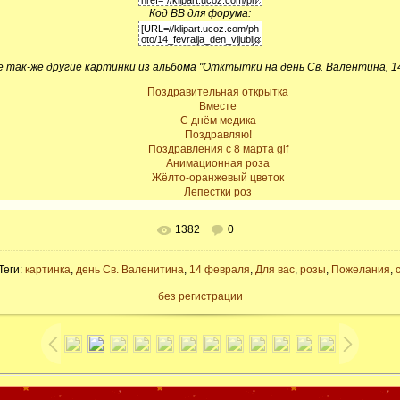
Код BB для форума:
так-же другие картинки из альбома "Отктытки на день Св. Валентина, 1
Поздравительная открытка
Вместе
С днём медика
Поздравляю!
Поздравления с 8 марта gif
Анимационная роза
Жёлто-оранжевый цветок
Лепестки роз
В реальном размере
600x437
/ 68.1Kb
1382
0
 Теги:
картинка
,
день Св. Валенитина
,
14 февраля
,
Для вас
,
розы
,
Пожелания
,
без регистрации