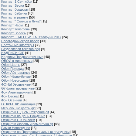
Клипарт 1 Сентября
[11]
Клипарт Весна
[16]
Клипарт бордюры
[19]
Клипарт бабочки
[43]
Клипарты разные
[50]
Клипарт " Солнце и Луна"
[15]
Клипарт Часы
[11]
Клипарт телефоны
[39]
Клипарт Волосы
[10]
Клипарт - HALLOWEEN Хэллоуин 2017
[24]
Новогодний скрап набор
[30]
Цветочные кластеры
[36]
Разделители текстов png
[9]
НАДПИСИ GIF
[41]
Надписи Поздравительные
[40]
ОБОИ с животными
[28]
Обои Цветы
[27]
Обои Природа
[59]
Обои Абстрактные
[24]
Обои Чёрно-белые
[16]
Обои Новогодние
[29]
ФОНЫ бесшовные
[41]
Gif фоны прозрачные
[21]
Фон Анимационный
[1]
Фон Весна
[11]
Фон Осенний
[4]
ОТКРЫТКИ анимация
[39]
Мерцающие цветы gif
[22]
Открытки С Днём Рождения gif
[44]
Открытки на День Рождения
[13]
Открытки С Юбилеем
[10]
Открытки Любовь и романтика gif
[43]
Рамки Новогодние
[16]
Открытки на Профессиональные праздники
[48]
Отктытки на день Св. Валентина, 14 февраля
[15]