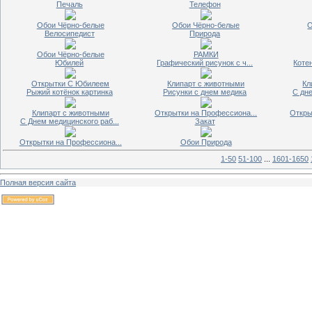
Печаль
Телефон
Обои Чёрно-белые
Обои Чёрно-белые
О
Велосипедист
Природа
Обои Чёрно-белые
РАМКИ
Юбилей
Графический рисунок с ч...
Котен
Открытки С Юбилеем
Клипарт с животными
Кл
Рыжий котёнок картинка
Рисунки с днем медика
С дне
Клипарт с животными
Открытки на Профессиона...
Откры
С Днем медицинского раб...
Закат
Открытки на Профессиона...
Обои Природа
1-50
51-100
...
1601-1650
Полная версия сайта