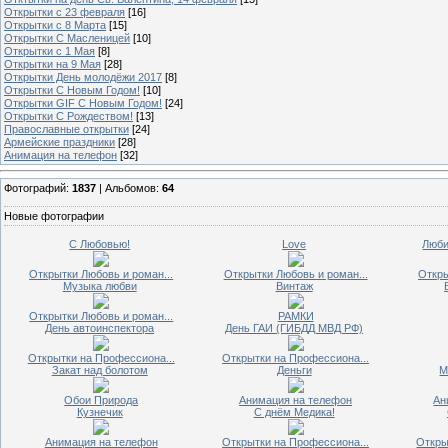
Открытки с 23 февраля
[16]
Открытки с 8 Марта
[15]
Открытки С Масленицей
[10]
Открытки с 1 Мая
[8]
Открытки на 9 Мая
[28]
Открытки День молодёжи 2017
[8]
Открытки С Новым Годом!
[10]
Открытки GIF С Новым Годом!
[24]
Открытки С Рождеством!
[13]
Православные открытки
[24]
Армейские праздники
[28]
Анимация на телефон
[32]
Фотографий:
1837
| Альбомов:
64
Новые фотографии
С Любовью!
Love
Люби
Открытки Любовь и роман...
Открытки Любовь и роман...
Откры
Музыка любви
Винтаж
Открытки Любовь и роман...
РАМКИ
День автоинспектора
День ГАИ (ГИБДД МВД РФ)
Открытки на Профессиона...
Открытки на Профессиона...
Закат над болотом
Деньги
М
Обои Природа
Анимация на телефон
Ан
Кузнечик
С днём Медика!
Анимация на телефон
Открытки на Профессиона...
Откры