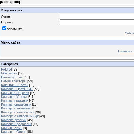
[
Клипартик
]
Вход на сайт
Логин:
Пароль:
запомнить
Забыл
Меню сайта
Главная с
Categories
РАМКИ
[79]
GIF рамки
[47]
Рамки детские
[31]
Рамки-кластеры
[59]
КЛИПАРТ- Цветы
[75]
Клипарт - Цветы GIF
[43]
Клипарт Сердечки
[18]
Клипарт - Уголки
[51]
Клипарт праздник
[42]
Клипарт свадебный
[10]
Клипарт с птицами
[15]
Клипарт с животными
[38]
Клипарт с животными gif
[49]
Клипарт детский
[45]
Клипарт Профессии
[17]
Клипарт Зима
[9]
Клипарт - Осень
[88]